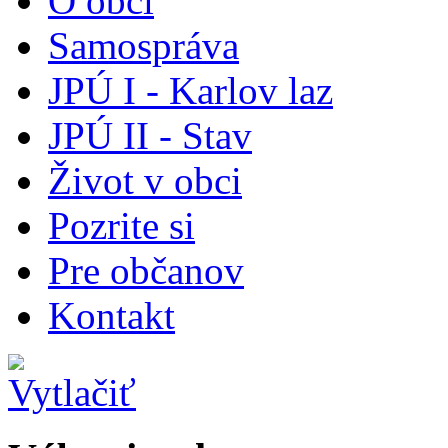
O obci
Samospráva
JPÚ I - Karlov laz
JPÚ II - Stav
Život v obci
Pozrite si
Pre občanov
Kontakt