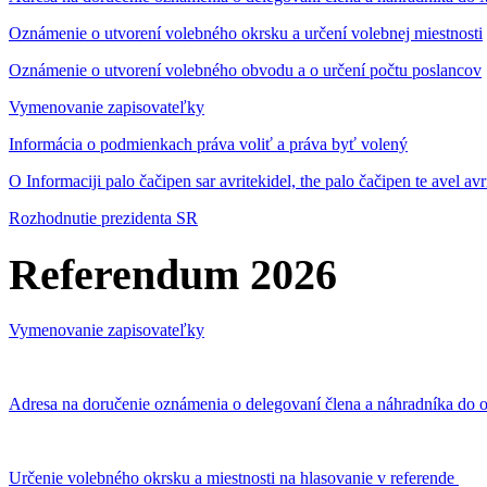
Oznámenie o utvorení volebného okrsku a určení volebnej miestnosti
Oznámenie o utvorení volebného obvodu a o určení počtu poslancov
Vymenovanie zapisovateľky
Informácia o podmienkach práva voliť a práva byť volený
O Informaciji palo čačipen sar avritekidel, the palo čačipen te avel av
Rozhodnutie prezidenta SR
Referendum 2026
Vymenovanie zapisovateľky
Adresa na doručenie oznámenia o delegovaní člena a náhradníka do o
Určenie volebného okrsku a miestnosti na hlasovanie v referende