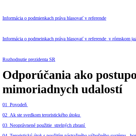
Informácia o podmienkach práva hlasovať v referende
Informácia o podmeinkach práva hlasovať v referende v rómskom ja
Rozhodnutie prezidenta SR
Odporúčania ako postupo
mimoriadnych udalostí
01_Povodeň
02_Ak ste svedkom teroristického útoku
03_Neoprávnené použitie strelných zbraní
04_Teroristický útok s použitím nástražného výbušného systému - 