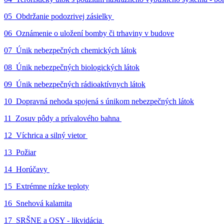
05_Obdržanie podozrivej zásielky
06_Oznámenie o uložení bomby či trhaviny v budove
07_Únik nebezpečných chemických látok
08_Únik nebezpečných biologických látok
09_Únik nebezpečných rádioaktívnych látok
10_Dopravná nehoda spojená s únikom nebezpečných látok
11_Zosuv pôdy a prívalového bahna
12_Víchrica a silný vietor
13_Požiar
14_Horúčavy
15_Extrémne nízke teploty
16_Snehová kalamita
17_SRŠNE a OSY - likvidácia