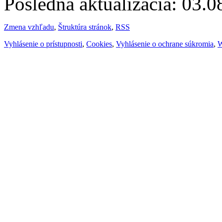
Posledná aktualizácia: 03.
Zmena vzhľadu
,
Štruktúra stránok
,
RSS
Vyhlásenie o prístupnosti
,
Cookies
,
Vyhlásenie o ochrane súkromia
,
W