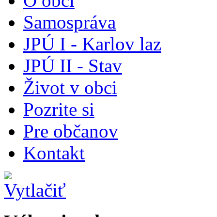
O obci
Samospráva
JPÚ I - Karlov laz
JPÚ II - Stav
Život v obci
Pozrite si
Pre občanov
Kontakt