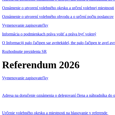
Oznámenie o utvorení volebného okrsku a určení volebnej miestnosti
Oznámenie o utvorení volebného obvodu a o určení počtu poslancov
Vymenovanie zapisovateľky
Informácia o podmienkach práva voliť a práva byť volený
O Informaciji palo čačipen sar avritekidel, the palo čačipen te avel av
Rozhodnutie prezidenta SR
Referendum 2026
Vymenovanie zapisovateľky
Adresa na doručenie oznámenia o delegovaní člena a náhradníka do o
Určenie volebného okrsku a miestnosti na hlasovanie v referende