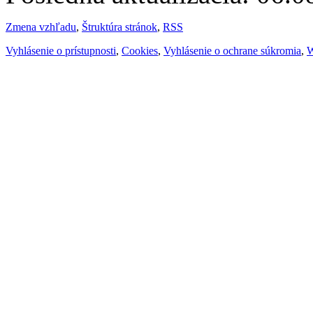
Zmena vzhľadu
,
Štruktúra stránok
,
RSS
Vyhlásenie o prístupnosti
,
Cookies
,
Vyhlásenie o ochrane súkromia
,
W