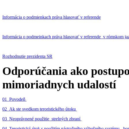
Informácia o podmienkach práva hlasovať v referende
Informácia o podmeinkach práva hlasovať v referende v rómskom ja
Rozhodnutie prezidenta SR
Odporúčania ako postupo
mimoriadnych udalostí
01_Povodeň
02_Ak ste svedkom teroristického útoku
03_Neoprávnené použitie strelných zbraní
04_Teroristický útok s použitím nástražného výbušného systému - 