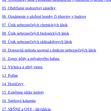
05_Obdržanie podozrivej zásielky
06_Oznámenie o uložení bomby či trhaviny v budove
07_Únik nebezpečných chemických látok
08_Únik nebezpečných biologických látok
09_Únik nebezpečných rádioaktívnych látok
10_Dopravná nehoda spojená s únikom nebezpečných látok
11_Zosuv pôdy a prívalového bahna
12_Víchrica a silný vietor
13_Požiar
14_Horúčavy
15_Extrémne nízke teploty
16_Snehová kalamita
17_SRŠNE a OSY - likvidácia