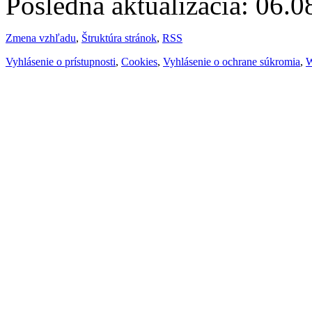
Posledná aktualizácia: 06.
Zmena vzhľadu
,
Štruktúra stránok
,
RSS
Vyhlásenie o prístupnosti
,
Cookies
,
Vyhlásenie o ochrane súkromia
,
W