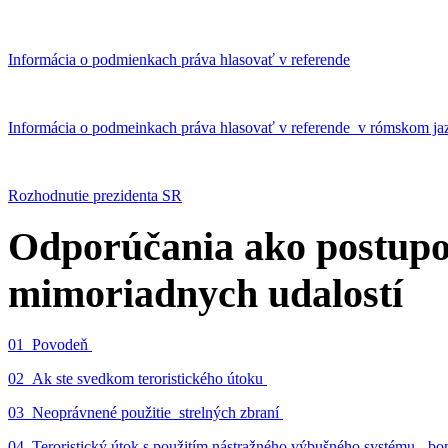
Informácia o podmienkach práva hlasovať v referende
Informácia o podmeinkach práva hlasovať v referende v rómskom ja
Rozhodnutie prezidenta SR
Odporúčania ako postupo
mimoriadnych udalostí
01_Povodeň
02_Ak ste svedkom teroristického útoku
03_Neoprávnené použitie strelných zbraní
04_Teroristický útok s použitím nástražného výbušného systému - 