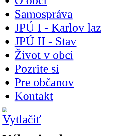
O obci
Samospráva
JPÚ I - Karlov laz
JPÚ II - Stav
Život v obci
Pozrite si
Pre občanov
Kontakt