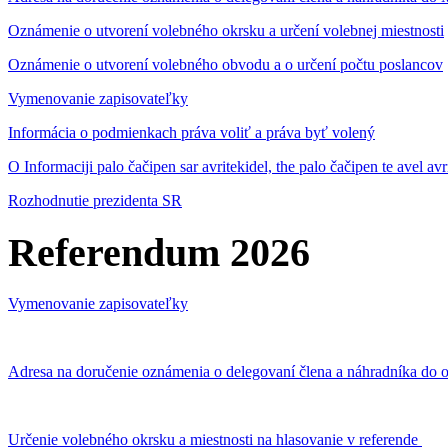
Oznámenie o utvorení volebného okrsku a určení volebnej miestnosti
Oznámenie o utvorení volebného obvodu a o určení počtu poslancov
Vymenovanie zapisovateľky
Informácia o podmienkach práva voliť a práva byť volený
O Informaciji palo čačipen sar avritekidel, the palo čačipen te avel av
Rozhodnutie prezidenta SR
Referendum 2026
Vymenovanie zapisovateľky
Adresa na doručenie oznámenia o delegovaní člena a náhradníka do o
Určenie volebného okrsku a miestnosti na hlasovanie v referende