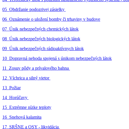
05_Obdržanie podozrivej zásielky
06_Oznámenie o uložení bomby či trhaviny v budove
07_Únik nebezpečných chemických látok
08_Únik nebezpečných biologických látok
09_Únik nebezpečných rádioaktívnych látok
10_Dopravná nehoda spojená s únikom nebezpečných látok
11_Zosuv pôdy a prívalového bahna
12_Víchrica a silný vietor
13_Požiar
14_Horúčavy
15_Extrémne nízke teploty
16_Snehová kalamita
17_SRŠNE a OSY - likvidácia