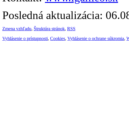
Posledná aktualizácia: 06.
Zmena vzhľadu
,
Štruktúra stránok
,
RSS
Vyhlásenie o prístupnosti
,
Cookies
,
Vyhlásenie o ochrane súkromia
,
W