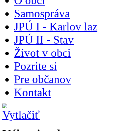
O obci
Samospráva
JPÚ I - Karlov laz
JPÚ II - Stav
Život v obci
Pozrite si
Pre občanov
Kontakt