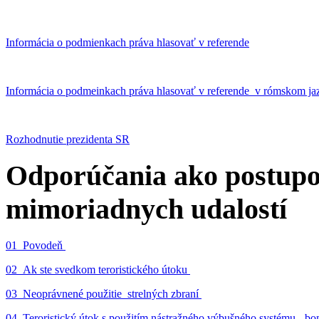
Informácia o podmienkach práva hlasovať v referende
Informácia o podmeinkach práva hlasovať v referende v rómskom ja
Rozhodnutie prezidenta SR
Odporúčania ako postupo
mimoriadnych udalostí
01_Povodeň
02_Ak ste svedkom teroristického útoku
03_Neoprávnené použitie strelných zbraní
04_Teroristický útok s použitím nástražného výbušného systému - 