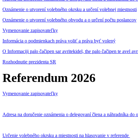
Oznámenie o utvorení volebného okrsku a určení volebnej miestnosti
Oznámenie o utvorení volebného obvodu a o určení počtu poslancov
Vymenovanie zapisovateľky
Informácia o podmienkach práva voliť a práva byť volený
O Informaciji palo čačipen sar avritekidel, the palo čačipen te avel av
Rozhodnutie prezidenta SR
Referendum 2026
Vymenovanie zapisovateľky
Adresa na doručenie oznámenia o delegovaní člena a náhradníka do o
Určenie volebného okrsku a miestnosti na hlasovanie v referende