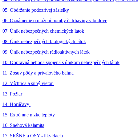
05_Obdržanie podozrivej zásielky
06_Oznámenie o uložení bomby či trhaviny v budove
07_Únik nebezpečných chemických látok
08_Únik nebezpečných biologických látok
09_Únik nebezpečných rádioaktívnych látok
10_Dopravná nehoda spojená s únikom nebezpečných látok
11_Zosuv pôdy a prívalového bahna
12_Víchrica a silný vietor
13_Požiar
14_Horúčavy
15_Extrémne nízke teploty
16_Snehová kalamita
17_SRŠNE a OSY - likvidácia