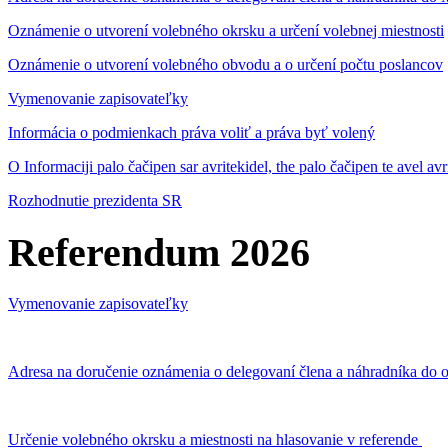
Oznámenie o utvorení volebného okrsku a určení volebnej miestnosti
Oznámenie o utvorení volebného obvodu a o určení počtu poslancov
Vymenovanie zapisovateľky
Informácia o podmienkach práva voliť a práva byť volený
O Informaciji palo čačipen sar avritekidel, the palo čačipen te avel av
Rozhodnutie prezidenta SR
Referendum 2026
Vymenovanie zapisovateľky
Adresa na doručenie oznámenia o delegovaní člena a náhradníka do o
Určenie volebného okrsku a miestnosti na hlasovanie v referende