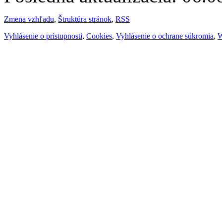
Zmena vzhľadu
,
Štruktúra stránok
,
RSS
Vyhlásenie o prístupnosti
,
Cookies
,
Vyhlásenie o ochrane súkromia
,
W