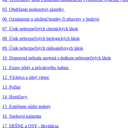
05_Obdržanie podozrivej zásielky
06_Oznámenie o uložení bomby či trhaviny v budove
07_Únik nebezpečných chemických látok
08_Únik nebezpečných biologických látok
09_Únik nebezpečných rádioaktívnych látok
10_Dopravná nehoda spojená s únikom nebezpečných látok
11_Zosuv pôdy a prívalového bahna
12_Víchrica a silný vietor
13_Požiar
14_Horúčavy
15_Extrémne nízke teploty
16_Snehová kalamita
17_SRŠNE a OSY - likvidácia