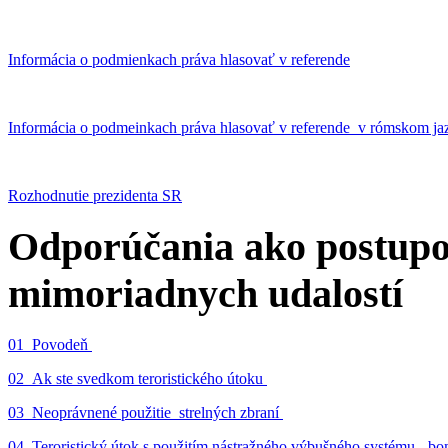
Informácia o podmienkach práva hlasovať v referende
Informácia o podmeinkach práva hlasovať v referende v rómskom ja
Rozhodnutie prezidenta SR
Odporúčania ako postupo
mimoriadnych udalostí
01_Povodeň
02_Ak ste svedkom teroristického útoku
03_Neoprávnené použitie strelných zbraní
04_Teroristický útok s použitím nástražného výbušného systému - 