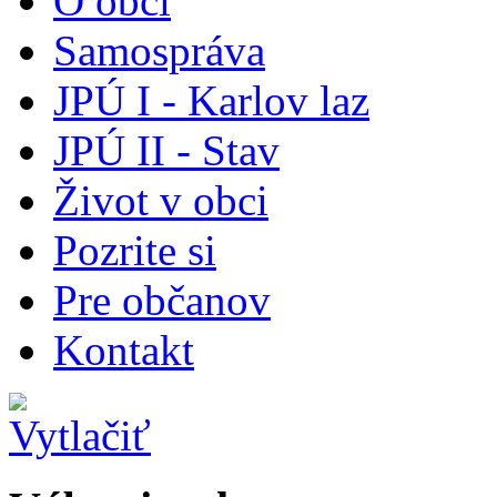
O obci
Samospráva
JPÚ I - Karlov laz
JPÚ II - Stav
Život v obci
Pozrite si
Pre občanov
Kontakt