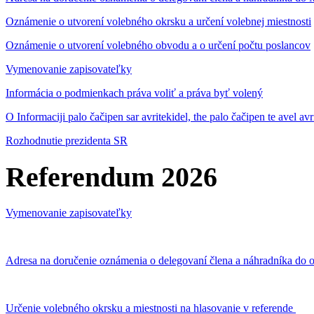
Oznámenie o utvorení volebného okrsku a určení volebnej miestnosti
Oznámenie o utvorení volebného obvodu a o určení počtu poslancov
Vymenovanie zapisovateľky
Informácia o podmienkach práva voliť a práva byť volený
O Informaciji palo čačipen sar avritekidel, the palo čačipen te avel av
Rozhodnutie prezidenta SR
Referendum 2026
Vymenovanie zapisovateľky
Adresa na doručenie oznámenia o delegovaní člena a náhradníka do o
Určenie volebného okrsku a miestnosti na hlasovanie v referende