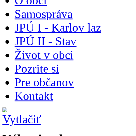
O obci
Samospráva
JPÚ I - Karlov laz
JPÚ II - Stav
Život v obci
Pozrite si
Pre občanov
Kontakt