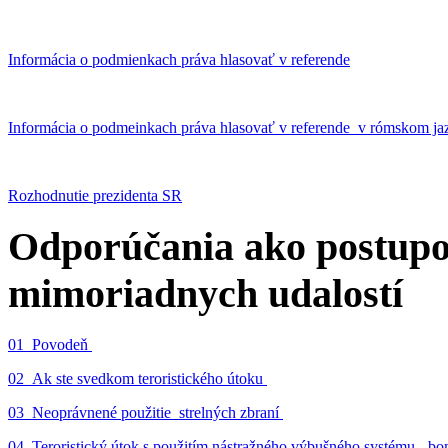
Informácia o podmienkach práva hlasovať v referende
Informácia o podmeinkach práva hlasovať v referende v rómskom ja
Rozhodnutie prezidenta SR
Odporúčania ako postupo
mimoriadnych udalostí
01_Povodeň
02_Ak ste svedkom teroristického útoku
03_Neoprávnené použitie strelných zbraní
04_Teroristický útok s použitím nástražného výbušného systému - 