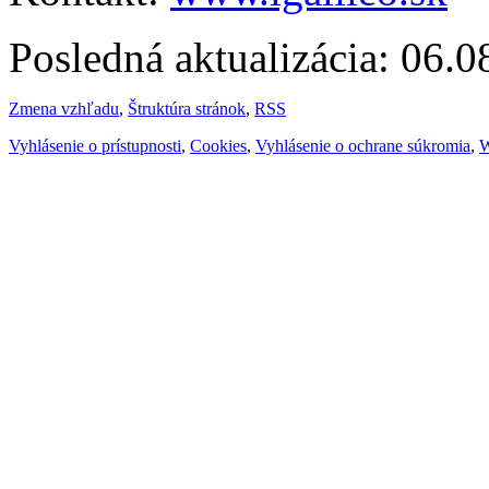
Posledná aktualizácia: 06.
Zmena vzhľadu
,
Štruktúra stránok
,
RSS
Vyhlásenie o prístupnosti
,
Cookies
,
Vyhlásenie o ochrane súkromia
,
W