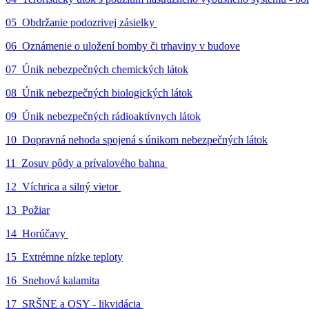
05_Obdržanie podozrivej zásielky
06_Oznámenie o uložení bomby či trhaviny v budove
07_Únik nebezpečných chemických látok
08_Únik nebezpečných biologických látok
09_Únik nebezpečných rádioaktívnych látok
10_Dopravná nehoda spojená s únikom nebezpečných látok
11_Zosuv pôdy a prívalového bahna
12_Víchrica a silný vietor
13_Požiar
14_Horúčavy
15_Extrémne nízke teploty
16_Snehová kalamita
17_SRŠNE a OSY - likvidácia