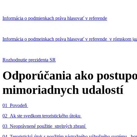
Informácia o podmienkach práva hlasovať v referende
Informácia o podmeinkach práva hlasovať v referende v rómskom ja
Rozhodnutie prezidenta SR
Odporúčania ako postupo
mimoriadnych udalostí
01_Povodeň
02_Ak ste svedkom teroristického útoku
03_Neoprávnené použitie strelných zbraní
04_Teroristický útok s použitím nástražného výbušného systému - 