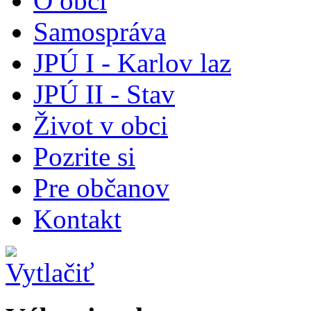
O obci
Samospráva
JPÚ I - Karlov laz
JPÚ II - Stav
Život v obci
Pozrite si
Pre občanov
Kontakt