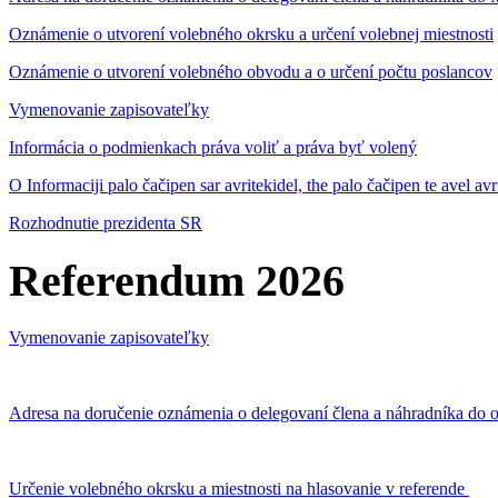
Oznámenie o utvorení volebného okrsku a určení volebnej miestnosti
Oznámenie o utvorení volebného obvodu a o určení počtu poslancov
Vymenovanie zapisovateľky
Informácia o podmienkach práva voliť a práva byť volený
O Informaciji palo čačipen sar avritekidel, the palo čačipen te avel av
Rozhodnutie prezidenta SR
Referendum 2026
Vymenovanie zapisovateľky
Adresa na doručenie oznámenia o delegovaní člena a náhradníka do o
Určenie volebného okrsku a miestnosti na hlasovanie v referende