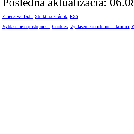
Posledná aktualizácia: 06.
Zmena vzhľadu
,
Štruktúra stránok
,
RSS
Vyhlásenie o prístupnosti
,
Cookies
,
Vyhlásenie o ochrane súkromia
,
W