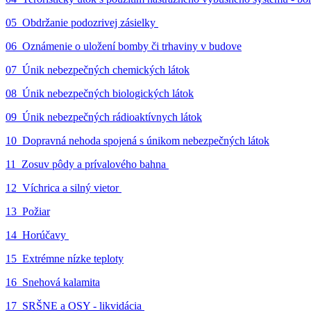
05_Obdržanie podozrivej zásielky
06_Oznámenie o uložení bomby či trhaviny v budove
07_Únik nebezpečných chemických látok
08_Únik nebezpečných biologických látok
09_Únik nebezpečných rádioaktívnych látok
10_Dopravná nehoda spojená s únikom nebezpečných látok
11_Zosuv pôdy a prívalového bahna
12_Víchrica a silný vietor
13_Požiar
14_Horúčavy
15_Extrémne nízke teploty
16_Snehová kalamita
17_SRŠNE a OSY - likvidácia