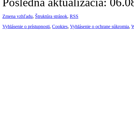
Posledná aktualizácia: 06.
Zmena vzhľadu
,
Štruktúra stránok
,
RSS
Vyhlásenie o prístupnosti
,
Cookies
,
Vyhlásenie o ochrane súkromia
,
W