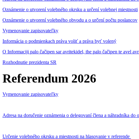
Oznámenie o utvorení volebného okrsku a určení volebnej miestnosti
Oznámenie o utvorení volebného obvodu a o určení počtu poslancov
Vymenovanie zapisovateľky
Informácia o podmienkach práva voliť a práva byť volený
O Informaciji palo čačipen sar avritekidel, the palo čačipen te avel av
Rozhodnutie prezidenta SR
Referendum 2026
Vymenovanie zapisovateľky
Adresa na doručenie oznámenia o delegovaní člena a náhradníka do o
Určenie volebného okrsku a miestnosti na hlasovanie v referende