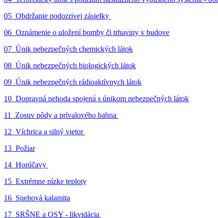
05_Obdržanie podozrivej zásielky
06_Oznámenie o uložení bomby či trhaviny v budove
07_Únik nebezpečných chemických látok
08_Únik nebezpečných biologických látok
09_Únik nebezpečných rádioaktívnych látok
10_Dopravná nehoda spojená s únikom nebezpečných látok
11_Zosuv pôdy a prívalového bahna
12_Víchrica a silný vietor
13_Požiar
14_Horúčavy
15_Extrémne nízke teploty
16_Snehová kalamita
17_SRŠNE a OSY - likvidácia