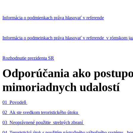
Informácia o podmienkach práva hlasovať v referende
Informácia o podmeinkach práva hlasovať v referende v rómskom ja
Rozhodnutie prezidenta SR
Odporúčania ako postupo
mimoriadnych udalostí
01_Povodeň
02_Ak ste svedkom teroristického útoku
03_Neoprávnené použitie strelných zbraní
04_Teroristický útok s použitím nástražného výbušného systému - 