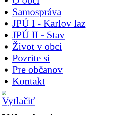
O obci
Samospráva
JPÚ I - Karlov laz
JPÚ II - Stav
Život v obci
Pozrite si
Pre občanov
Kontakt