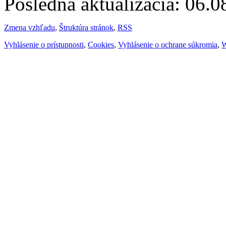
Posledná aktualizácia: 06.
Zmena vzhľadu
,
Štruktúra stránok
,
RSS
Vyhlásenie o prístupnosti
,
Cookies
,
Vyhlásenie o ochrane súkromia
,
W