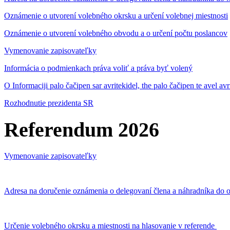
Oznámenie o utvorení volebného okrsku a určení volebnej miestnosti
Oznámenie o utvorení volebného obvodu a o určení počtu poslancov
Vymenovanie zapisovateľky
Informácia o podmienkach práva voliť a práva byť volený
O Informaciji palo čačipen sar avritekidel, the palo čačipen te avel av
Rozhodnutie prezidenta SR
Referendum 2026
Vymenovanie zapisovateľky
Adresa na doručenie oznámenia o delegovaní člena a náhradníka do o
Určenie volebného okrsku a miestnosti na hlasovanie v referende