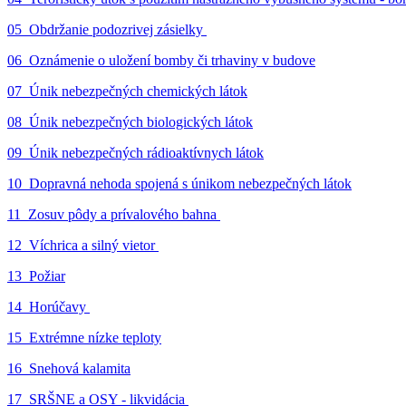
05_Obdržanie podozrivej zásielky
06_Oznámenie o uložení bomby či trhaviny v budove
07_Únik nebezpečných chemických látok
08_Únik nebezpečných biologických látok
09_Únik nebezpečných rádioaktívnych látok
10_Dopravná nehoda spojená s únikom nebezpečných látok
11_Zosuv pôdy a prívalového bahna
12_Víchrica a silný vietor
13_Požiar
14_Horúčavy
15_Extrémne nízke teploty
16_Snehová kalamita
17_SRŠNE a OSY - likvidácia