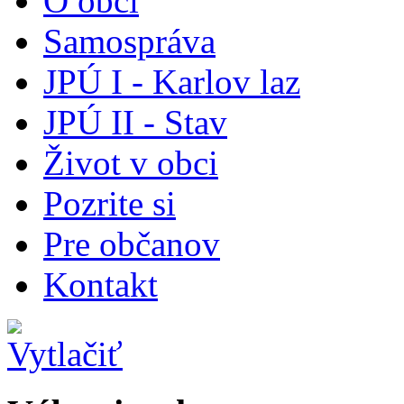
O obci
Samospráva
JPÚ I - Karlov laz
JPÚ II - Stav
Život v obci
Pozrite si
Pre občanov
Kontakt