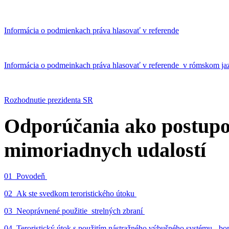
Informácia o podmienkach práva hlasovať v referende
Informácia o podmeinkach práva hlasovať v referende v rómskom ja
Rozhodnutie prezidenta SR
Odporúčania ako postupo
mimoriadnych udalostí
01_Povodeň
02_Ak ste svedkom teroristického útoku
03_Neoprávnené použitie strelných zbraní
04_Teroristický útok s použitím nástražného výbušného systému - 