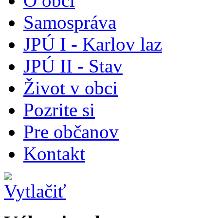
O obci
Samospráva
JPÚ I - Karlov laz
JPÚ II - Stav
Život v obci
Pozrite si
Pre občanov
Kontakt