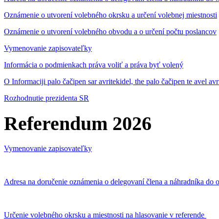
Oznámenie o utvorení volebného okrsku a určení volebnej miestnosti
Oznámenie o utvorení volebného obvodu a o určení počtu poslancov
Vymenovanie zapisovateľky
Informácia o podmienkach práva voliť a práva byť volený
O Informaciji palo čačipen sar avritekidel, the palo čačipen te avel av
Rozhodnutie prezidenta SR
Referendum 2026
Vymenovanie zapisovateľky
Adresa na doručenie oznámenia o delegovaní člena a náhradníka do o
Určenie volebného okrsku a miestnosti na hlasovanie v referende