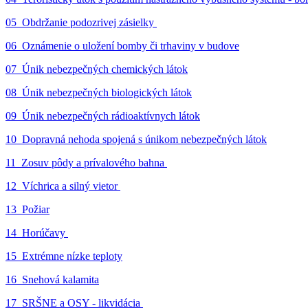
05_Obdržanie podozrivej zásielky
06_Oznámenie o uložení bomby či trhaviny v budove
07_Únik nebezpečných chemických látok
08_Únik nebezpečných biologických látok
09_Únik nebezpečných rádioaktívnych látok
10_Dopravná nehoda spojená s únikom nebezpečných látok
11_Zosuv pôdy a prívalového bahna
12_Víchrica a silný vietor
13_Požiar
14_Horúčavy
15_Extrémne nízke teploty
16_Snehová kalamita
17_SRŠNE a OSY - likvidácia