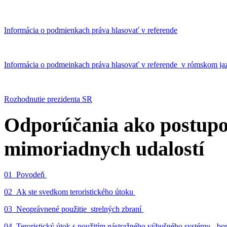
Informácia o podmienkach práva hlasovať v referende
Informácia o podmeinkach práva hlasovať v referende v rómskom ja
Rozhodnutie prezidenta SR
Odporúčania ako postupo
mimoriadnych udalostí
01_Povodeň
02_Ak ste svedkom teroristického útoku
03_Neoprávnené použitie strelných zbraní
04_Teroristický útok s použitím nástražného výbušného systému - 