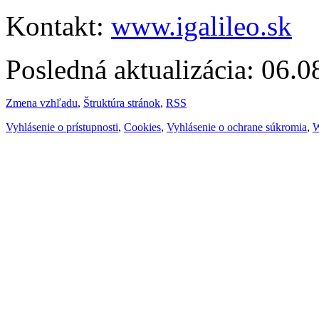
Kontakt:
www.igalileo.sk
Posledná aktualizácia: 06.
Zmena vzhľadu
,
Štruktúra stránok
,
RSS
Vyhlásenie o prístupnosti
,
Cookies
,
Vyhlásenie o ochrane súkromia
,
W