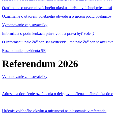
Oznámenie o utvorení volebného okrsku a určení volebnej miestnosti
Oznámenie o utvorení volebného obvodu a o určení počtu poslancov
Vymenovanie zapisovateľky
Informácia o podmienkach práva voliť a práva byť volený
O Informaciji palo čačipen sar avritekidel, the palo čačipen te avel av
Rozhodnutie prezidenta SR
Referendum 2026
Vymenovanie zapisovateľky
Adresa na doručenie oznámenia o delegovaní člena a náhradníka do o
Určenie volebného okrsku a miestnosti na hlasovanie v referende