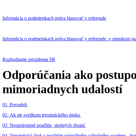
Informácia o podmienkach práva hlasovať v referende
Informácia o podmeinkach práva hlasovať v referende v rómskom ja
Rozhodnutie prezidenta SR
Odporúčania ako postupo
mimoriadnych udalostí
01_Povodeň
02_Ak ste svedkom teroristického útoku
03_Neoprávnené použitie strelných zbraní
04_Teroristický útok s použitím nástražného výbušného systému - 