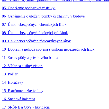
05_Obdržanie podozrivej zásielky
06_Oznámenie o uložení bomby či trhaviny v budove
07_Únik nebezpečných chemických látok
08_Únik nebezpečných biologických látok
09_Únik nebezpečných rádioaktívnych látok
10_Dopravná nehoda spojená s únikom nebezpečných látok
11_Zosuv pôdy a prívalového bahna
12_Víchrica a silný vietor
13_Požiar
14_Horúčavy
15_Extrémne nízke teploty
16_Snehová kalamita
17_SRŠNE a OSY - likvidácia