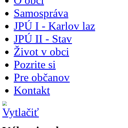
O obci
Samospráva
JPÚ I - Karlov laz
JPÚ II - Stav
Život v obci
Pozrite si
Pre občanov
Kontakt