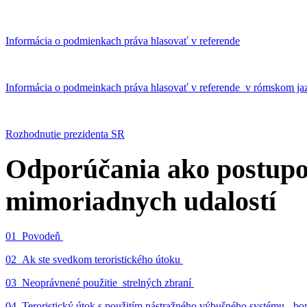
Informácia o podmienkach práva hlasovať v referende
Informácia o podmeinkach práva hlasovať v referende v rómskom ja
Rozhodnutie prezidenta SR
Odporúčania ako postupo
mimoriadnych udalostí
01_Povodeň
02_Ak ste svedkom teroristického útoku
03_Neoprávnené použitie strelných zbraní
04_Teroristický útok s použitím nástražného výbušného systému - 