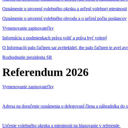
Oznámenie o utvorení volebného okrsku a určení volebnej miestnosti
Oznámenie o utvorení volebného obvodu a o určení počtu poslancov
Vymenovanie zapisovateľky
Informácia o podmienkach práva voliť a práva byť volený
O Informaciji palo čačipen sar avritekidel, the palo čačipen te avel av
Rozhodnutie prezidenta SR
Referendum 2026
Vymenovanie zapisovateľky
Adresa na doručenie oznámenia o delegovaní člena a náhradníka do o
Určenie volebného okrsku a miestnosti na hlasovanie v referende