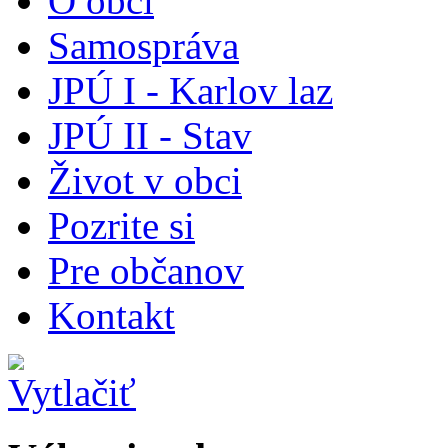
O obci
Samospráva
JPÚ I - Karlov laz
JPÚ II - Stav
Život v obci
Pozrite si
Pre občanov
Kontakt