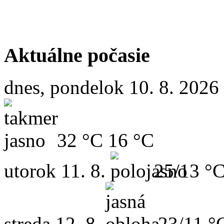
Aktuálne počasie
dnes, pondelok 10. 8. 2026
32 °C
16 °C
utorok
11. 8.
25/13 °
streda
12. 8.
23/11 °