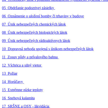
05_Obdržanie podozrivej zásielky
06_Oznámenie o uložení bomby či trhaviny v budove
07_Únik nebezpečných chemických látok
08_Únik nebezpečných biologických látok
09_Únik nebezpečných rádioaktívnych látok
10_Dopravná nehoda spojená s únikom nebezpečných látok
11_Zosuv pôdy a prívalového bahna
12_Víchrica a silný vietor
13_Požiar
14_Horúčavy
15_Extrémne nízke teploty
16_Snehová kalamita
17_SRŠNE a OSY - likvidácia