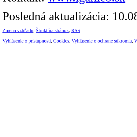
Posledná aktualizácia: 10.
Zmena vzhľadu
,
Štruktúra stránok
,
RSS
Vyhlásenie o prístupnosti
,
Cookies
,
Vyhlásenie o ochrane súkromia
,
W