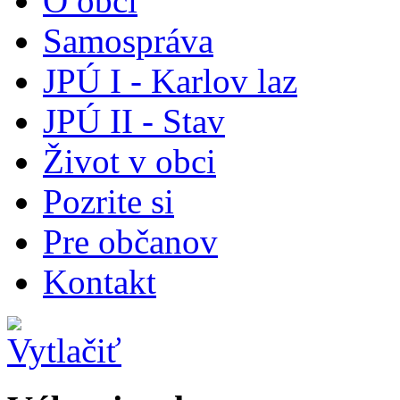
O obci
Samospráva
JPÚ I - Karlov laz
JPÚ II - Stav
Život v obci
Pozrite si
Pre občanov
Kontakt