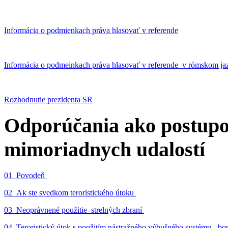
Informácia o podmienkach práva hlasovať v referende
Informácia o podmeinkach práva hlasovať v referende v rómskom ja
Rozhodnutie prezidenta SR
Odporúčania ako postupo
mimoriadnych udalostí
01_Povodeň
02_Ak ste svedkom teroristického útoku
03_Neoprávnené použitie strelných zbraní
04_Teroristický útok s použitím nástražného výbušného systému - 