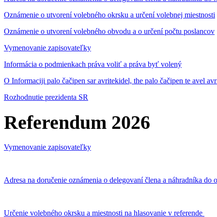
Oznámenie o utvorení volebného okrsku a určení volebnej miestnosti
Oznámenie o utvorení volebného obvodu a o určení počtu poslancov
Vymenovanie zapisovateľky
Informácia o podmienkach práva voliť a práva byť volený
O Informaciji palo čačipen sar avritekidel, the palo čačipen te avel av
Rozhodnutie prezidenta SR
Referendum 2026
Vymenovanie zapisovateľky
Adresa na doručenie oznámenia o delegovaní člena a náhradníka do o
Určenie volebného okrsku a miestnosti na hlasovanie v referende