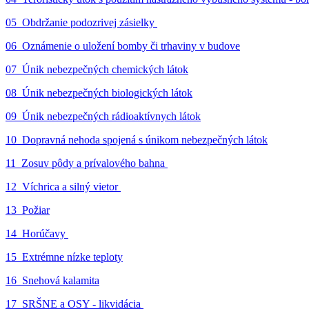
05_Obdržanie podozrivej zásielky
06_Oznámenie o uložení bomby či trhaviny v budove
07_Únik nebezpečných chemických látok
08_Únik nebezpečných biologických látok
09_Únik nebezpečných rádioaktívnych látok
10_Dopravná nehoda spojená s únikom nebezpečných látok
11_Zosuv pôdy a prívalového bahna
12_Víchrica a silný vietor
13_Požiar
14_Horúčavy
15_Extrémne nízke teploty
16_Snehová kalamita
17_SRŠNE a OSY - likvidácia