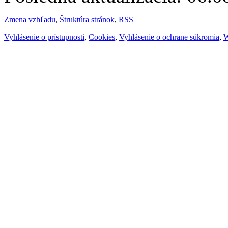
Zmena vzhľadu
,
Štruktúra stránok
,
RSS
Vyhlásenie o prístupnosti
,
Cookies
,
Vyhlásenie o ochrane súkromia
,
W