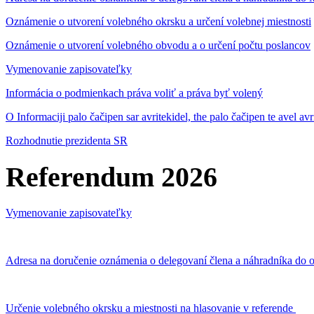
Oznámenie o utvorení volebného okrsku a určení volebnej miestnosti
Oznámenie o utvorení volebného obvodu a o určení počtu poslancov
Vymenovanie zapisovateľky
Informácia o podmienkach práva voliť a práva byť volený
O Informaciji palo čačipen sar avritekidel, the palo čačipen te avel av
Rozhodnutie prezidenta SR
Referendum 2026
Vymenovanie zapisovateľky
Adresa na doručenie oznámenia o delegovaní člena a náhradníka do o
Určenie volebného okrsku a miestnosti na hlasovanie v referende