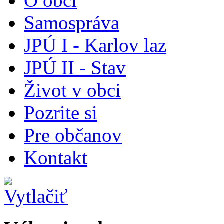
O obci
Samospráva
JPÚ I - Karlov laz
JPÚ II - Stav
Život v obci
Pozrite si
Pre občanov
Kontakt