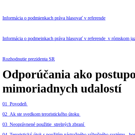
Informácia o podmienkach práva hlasovať v referende
Informácia o podmeinkach práva hlasovať v referende v rómskom ja
Rozhodnutie prezidenta SR
Odporúčania ako postupo
mimoriadnych udalostí
01_Povodeň
02_Ak ste svedkom teroristického útoku
03_Neoprávnené použitie strelných zbraní
04_Teroristický útok s použitím nástražného výbušného systému - 