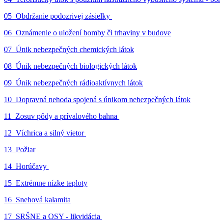
05_Obdržanie podozrivej zásielky
06_Oznámenie o uložení bomby či trhaviny v budove
07_Únik nebezpečných chemických látok
08_Únik nebezpečných biologických látok
09_Únik nebezpečných rádioaktívnych látok
10_Dopravná nehoda spojená s únikom nebezpečných látok
11_Zosuv pôdy a prívalového bahna
12_Víchrica a silný vietor
13_Požiar
14_Horúčavy
15_Extrémne nízke teploty
16_Snehová kalamita
17_SRŠNE a OSY - likvidácia