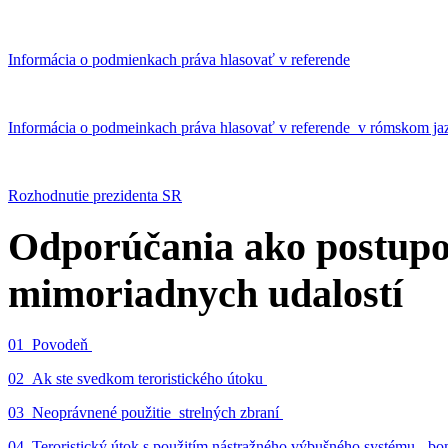
Informácia o podmienkach práva hlasovať v referende
Informácia o podmeinkach práva hlasovať v referende v rómskom ja
Rozhodnutie prezidenta SR
Odporúčania ako postupo
mimoriadnych udalostí
01_Povodeň
02_Ak ste svedkom teroristického útoku
03_Neoprávnené použitie strelných zbraní
04_Teroristický útok s použitím nástražného výbušného systému - 