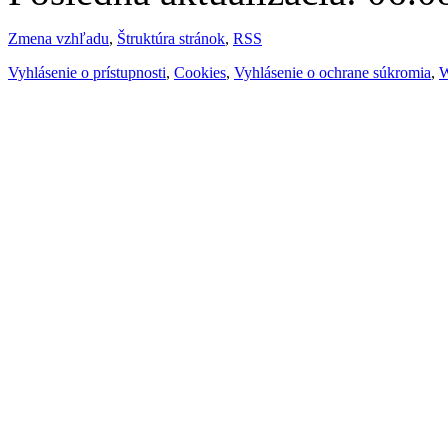
Zmena vzhľadu
,
Štruktúra stránok
,
RSS
Vyhlásenie o prístupnosti
,
Cookies
,
Vyhlásenie o ochrane súkromia
,
W