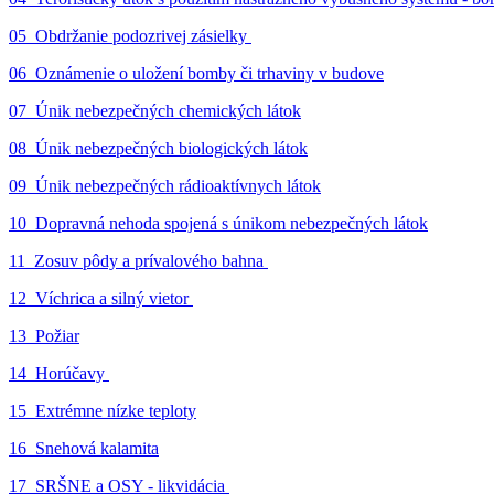
05_Obdržanie podozrivej zásielky
06_Oznámenie o uložení bomby či trhaviny v budove
07_Únik nebezpečných chemických látok
08_Únik nebezpečných biologických látok
09_Únik nebezpečných rádioaktívnych látok
10_Dopravná nehoda spojená s únikom nebezpečných látok
11_Zosuv pôdy a prívalového bahna
12_Víchrica a silný vietor
13_Požiar
14_Horúčavy
15_Extrémne nízke teploty
16_Snehová kalamita
17_SRŠNE a OSY - likvidácia