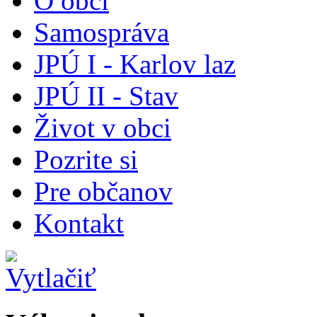
O obci
Samospráva
JPÚ I - Karlov laz
JPÚ II - Stav
Život v obci
Pozrite si
Pre občanov
Kontakt