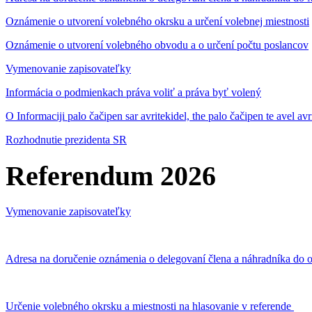
Oznámenie o utvorení volebného okrsku a určení volebnej miestnosti
Oznámenie o utvorení volebného obvodu a o určení počtu poslancov
Vymenovanie zapisovateľky
Informácia o podmienkach práva voliť a práva byť volený
O Informaciji palo čačipen sar avritekidel, the palo čačipen te avel av
Rozhodnutie prezidenta SR
Referendum 2026
Vymenovanie zapisovateľky
Adresa na doručenie oznámenia o delegovaní člena a náhradníka do o
Určenie volebného okrsku a miestnosti na hlasovanie v referende