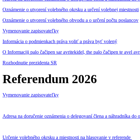
Oznámenie o utvorení volebného okrsku a určení volebnej miestnosti
Oznámenie o utvorení volebného obvodu a o určení počtu poslancov
Vymenovanie zapisovateľky
Informácia o podmienkach práva voliť a práva byť volený
O Informaciji palo čačipen sar avritekidel, the palo čačipen te avel av
Rozhodnutie prezidenta SR
Referendum 2026
Vymenovanie zapisovateľky
Adresa na doručenie oznámenia o delegovaní člena a náhradníka do o
Určenie volebného okrsku a miestnosti na hlasovanie v referende