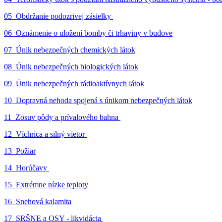
05_Obdržanie podozrivej zásielky
06_Oznámenie o uložení bomby či trhaviny v budove
07_Únik nebezpečných chemických látok
08_Únik nebezpečných biologických látok
09_Únik nebezpečných rádioaktívnych látok
10_Dopravná nehoda spojená s únikom nebezpečných látok
11_Zosuv pôdy a prívalového bahna
12_Víchrica a silný vietor
13_Požiar
14_Horúčavy
15_Extrémne nízke teploty
16_Snehová kalamita
17_SRŠNE a OSY - likvidácia