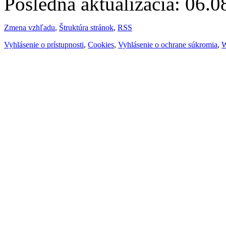
Posledná aktualizácia: 06.
Zmena vzhľadu
,
Štruktúra stránok
,
RSS
Vyhlásenie o prístupnosti
,
Cookies
,
Vyhlásenie o ochrane súkromia
,
W