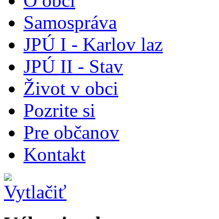
O obci
Samospráva
JPÚ I - Karlov laz
JPÚ II - Stav
Život v obci
Pozrite si
Pre občanov
Kontakt