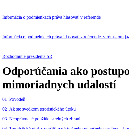
Informácia o podmienkach práva hlasovať v referende
Informácia o podmeinkach práva hlasovať v referende v rómskom ja
Rozhodnutie prezidenta SR
Odporúčania ako postupo
mimoriadnych udalostí
01_Povodeň
02_Ak ste svedkom teroristického útoku
03_Neoprávnené použitie strelných zbraní
04_Teroristický útok s použitím nástražného výbušného systému - 