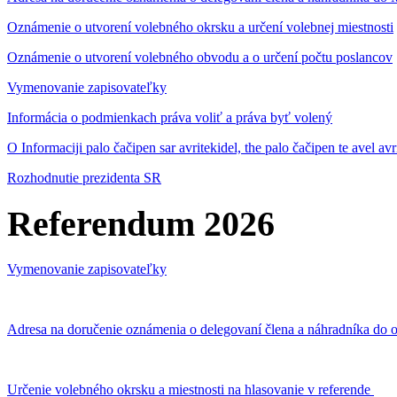
Oznámenie o utvorení volebného okrsku a určení volebnej miestnosti
Oznámenie o utvorení volebného obvodu a o určení počtu poslancov
Vymenovanie zapisovateľky
Informácia o podmienkach práva voliť a práva byť volený
O Informaciji palo čačipen sar avritekidel, the palo čačipen te avel av
Rozhodnutie prezidenta SR
Referendum 2026
Vymenovanie zapisovateľky
Adresa na doručenie oznámenia o delegovaní člena a náhradníka do o
Určenie volebného okrsku a miestnosti na hlasovanie v referende