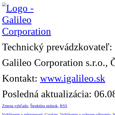
Technický prevádzkovateľ:
Galileo Corporation s.r.o.,
Kontakt:
www.igalileo.sk
Posledná aktualizácia: 06.
Zmena vzhľadu
,
Štruktúra stránok
,
RSS
Vyhlásenie o prístupnosti
,
Cookies
,
Vyhlásenie o ochrane súkromia
,
W