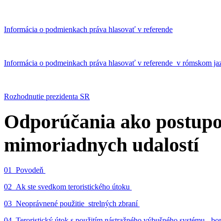
Informácia o podmienkach práva hlasovať v referende
Informácia o podmeinkach práva hlasovať v referende v rómskom ja
Rozhodnutie prezidenta SR
Odporúčania ako postupo
mimoriadnych udalostí
01_Povodeň
02_Ak ste svedkom teroristického útoku
03_Neoprávnené použitie strelných zbraní
04_Teroristický útok s použitím nástražného výbušného systému - 