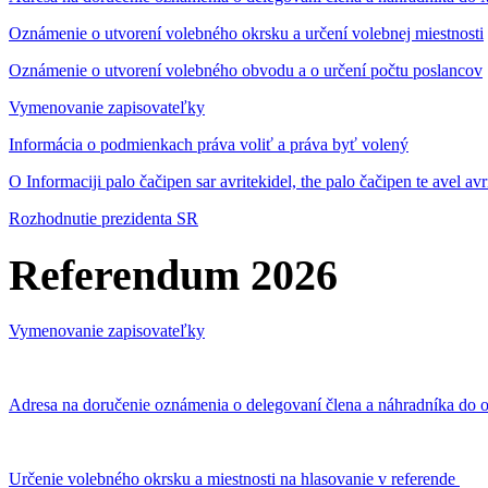
Oznámenie o utvorení volebného okrsku a určení volebnej miestnosti
Oznámenie o utvorení volebného obvodu a o určení počtu poslancov
Vymenovanie zapisovateľky
Informácia o podmienkach práva voliť a práva byť volený
O Informaciji palo čačipen sar avritekidel, the palo čačipen te avel av
Rozhodnutie prezidenta SR
Referendum 2026
Vymenovanie zapisovateľky
Adresa na doručenie oznámenia o delegovaní člena a náhradníka do o
Určenie volebného okrsku a miestnosti na hlasovanie v referende