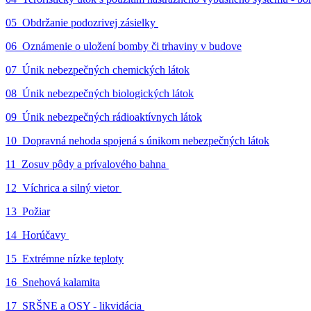
05_Obdržanie podozrivej zásielky
06_Oznámenie o uložení bomby či trhaviny v budove
07_Únik nebezpečných chemických látok
08_Únik nebezpečných biologických látok
09_Únik nebezpečných rádioaktívnych látok
10_Dopravná nehoda spojená s únikom nebezpečných látok
11_Zosuv pôdy a prívalového bahna
12_Víchrica a silný vietor
13_Požiar
14_Horúčavy
15_Extrémne nízke teploty
16_Snehová kalamita
17_SRŠNE a OSY - likvidácia