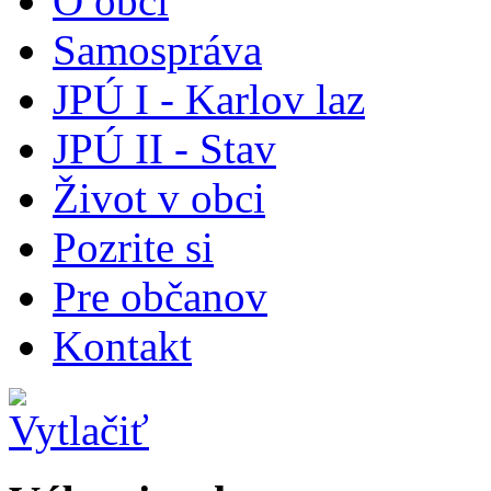
O obci
Samospráva
JPÚ I - Karlov laz
JPÚ II - Stav
Život v obci
Pozrite si
Pre občanov
Kontakt