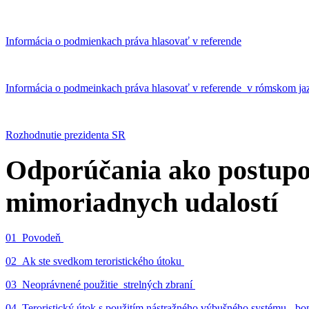
Informácia o podmienkach práva hlasovať v referende
Informácia o podmeinkach práva hlasovať v referende v rómskom ja
Rozhodnutie prezidenta SR
Odporúčania ako postupo
mimoriadnych udalostí
01_Povodeň
02_Ak ste svedkom teroristického útoku
03_Neoprávnené použitie strelných zbraní
04_Teroristický útok s použitím nástražného výbušného systému - 