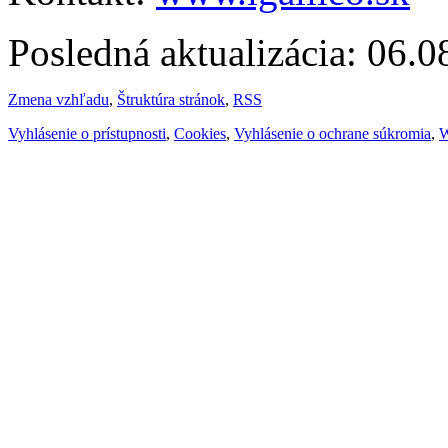
Posledná aktualizácia: 06.
Zmena vzhľadu
,
Štruktúra stránok
,
RSS
Vyhlásenie o prístupnosti
,
Cookies
,
Vyhlásenie o ochrane súkromia
,
W