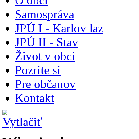
O obci
Samospráva
JPÚ I - Karlov laz
JPÚ II - Stav
Život v obci
Pozrite si
Pre občanov
Kontakt