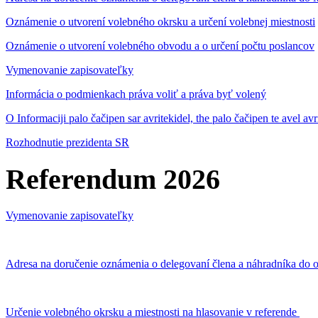
Oznámenie o utvorení volebného okrsku a určení volebnej miestnosti
Oznámenie o utvorení volebného obvodu a o určení počtu poslancov
Vymenovanie zapisovateľky
Informácia o podmienkach práva voliť a práva byť volený
O Informaciji palo čačipen sar avritekidel, the palo čačipen te avel av
Rozhodnutie prezidenta SR
Referendum 2026
Vymenovanie zapisovateľky
Adresa na doručenie oznámenia o delegovaní člena a náhradníka do o
Určenie volebného okrsku a miestnosti na hlasovanie v referende