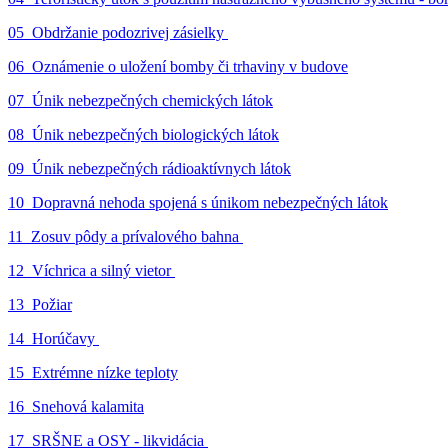
05_Obdržanie podozrivej zásielky
06_Oznámenie o uložení bomby či trhaviny v budove
07_Únik nebezpečných chemických látok
08_Únik nebezpečných biologických látok
09_Únik nebezpečných rádioaktívnych látok
10_Dopravná nehoda spojená s únikom nebezpečných látok
11_Zosuv pôdy a prívalového bahna
12_Víchrica a silný vietor
13_Požiar
14_Horúčavy
15_Extrémne nízke teploty
16_Snehová kalamita
17_SRŠNE a OSY - likvidácia