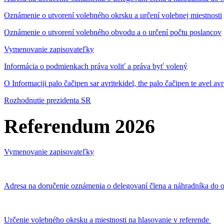
Oznámenie o utvorení volebného okrsku a určení volebnej miestnosti
Oznámenie o utvorení volebného obvodu a o určení počtu poslancov
Vymenovanie zapisovateľky
Informácia o podmienkach práva voliť a práva byť volený
O Informaciji palo čačipen sar avritekidel, the palo čačipen te avel av
Rozhodnutie prezidenta SR
Referendum 2026
Vymenovanie zapisovateľky
Adresa na doručenie oznámenia o delegovaní člena a náhradníka do o
Určenie volebného okrsku a miestnosti na hlasovanie v referende