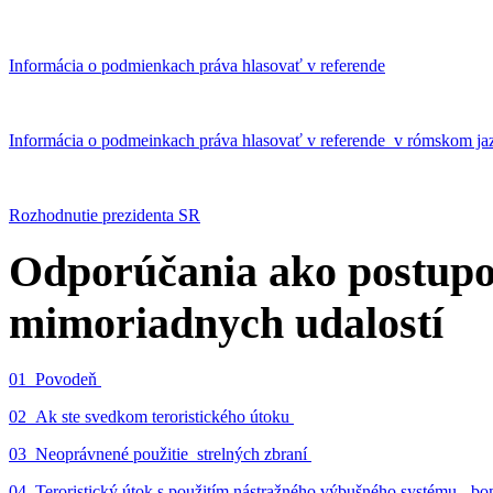
Informácia o podmienkach práva hlasovať v referende
Informácia o podmeinkach práva hlasovať v referende v rómskom ja
Rozhodnutie prezidenta SR
Odporúčania ako postupo
mimoriadnych udalostí
01_Povodeň
02_Ak ste svedkom teroristického útoku
03_Neoprávnené použitie strelných zbraní
04_Teroristický útok s použitím nástražného výbušného systému - 