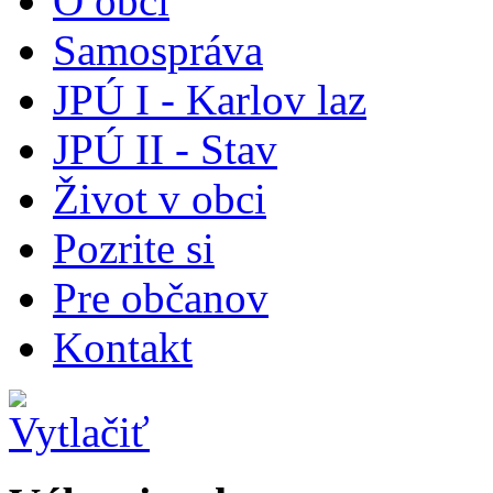
O obci
Samospráva
JPÚ I - Karlov laz
JPÚ II - Stav
Život v obci
Pozrite si
Pre občanov
Kontakt