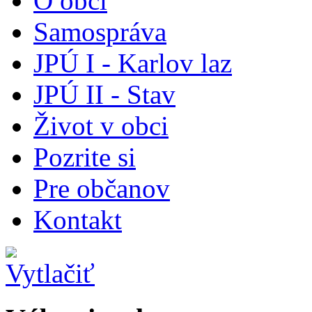
O obci
Samospráva
JPÚ I - Karlov laz
JPÚ II - Stav
Život v obci
Pozrite si
Pre občanov
Kontakt