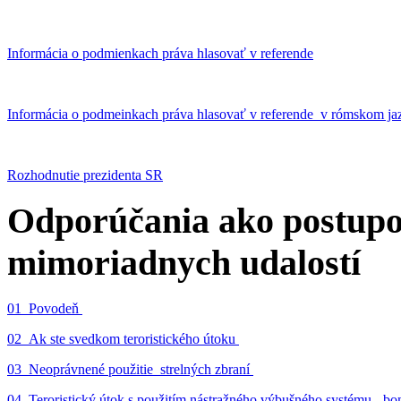
Informácia o podmienkach práva hlasovať v referende
Informácia o podmeinkach práva hlasovať v referende v rómskom ja
Rozhodnutie prezidenta SR
Odporúčania ako postupo
mimoriadnych udalostí
01_Povodeň
02_Ak ste svedkom teroristického útoku
03_Neoprávnené použitie strelných zbraní
04_Teroristický útok s použitím nástražného výbušného systému - 