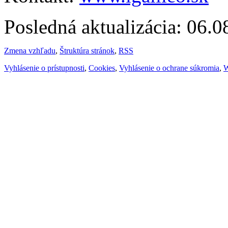
Posledná aktualizácia: 06.
Zmena vzhľadu
,
Štruktúra stránok
,
RSS
Vyhlásenie o prístupnosti
,
Cookies
,
Vyhlásenie o ochrane súkromia
,
W