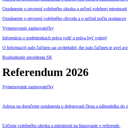
Oznámenie o utvorení volebného okrsku a určení volebnej miestnosti
Oznámenie o utvorení volebného obvodu a o určení počtu poslancov
Vymenovanie zapisovateľky
Informácia o podmienkach práva voliť a práva byť volený
O Informaciji palo čačipen sar avritekidel, the palo čačipen te avel av
Rozhodnutie prezidenta SR
Referendum 2026
Vymenovanie zapisovateľky
Adresa na doručenie oznámenia o delegovaní člena a náhradníka do o
Určenie volebného okrsku a miestnosti na hlasovanie v referende