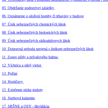
05_Obdržanie podozrivej zásielky
06_Oznámenie o uložení bomby či trhaviny v budove
07_Únik nebezpečných chemických látok
08_Únik nebezpečných biologických látok
09_Únik nebezpečných rádioaktívnych látok
10_Dopravná nehoda spojená s únikom nebezpečných látok
11_Zosuv pôdy a prívalového bahna
12_Víchrica a silný vietor
13_Požiar
14_Horúčavy
15_Extrémne nízke teploty
16_Snehová kalamita
17_SRŠNE a OSY - likvidácia