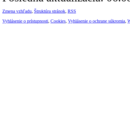
Zmena vzhľadu
,
Štruktúra stránok
,
RSS
Vyhlásenie o prístupnosti
,
Cookies
,
Vyhlásenie o ochrane súkromia
,
W