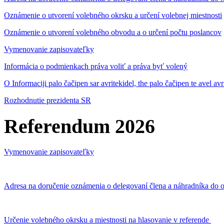
Oznámenie o utvorení volebného okrsku a určení volebnej miestnosti
Oznámenie o utvorení volebného obvodu a o určení počtu poslancov
Vymenovanie zapisovateľky
Informácia o podmienkach práva voliť a práva byť volený
O Informaciji palo čačipen sar avritekidel, the palo čačipen te avel av
Rozhodnutie prezidenta SR
Referendum 2026
Vymenovanie zapisovateľky
Adresa na doručenie oznámenia o delegovaní člena a náhradníka do o
Určenie volebného okrsku a miestnosti na hlasovanie v referende