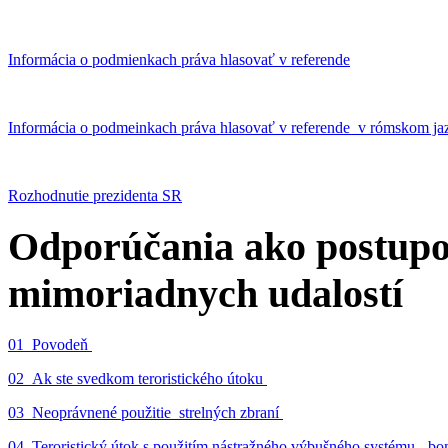
Informácia o podmienkach práva hlasovať v referende
Informácia o podmeinkach práva hlasovať v referende v rómskom ja
Rozhodnutie prezidenta SR
Odporúčania ako postupo
mimoriadnych udalostí
01_Povodeň
02_Ak ste svedkom teroristického útoku
03_Neoprávnené použitie strelných zbraní
04_Teroristický útok s použitím nástražného výbušného systému - 