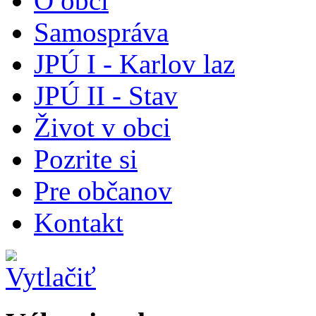
O obci
Samospráva
JPÚ I - Karlov laz
JPÚ II - Stav
Život v obci
Pozrite si
Pre občanov
Kontakt