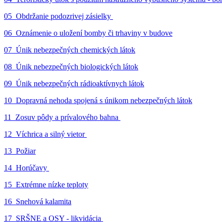
05_Obdržanie podozrivej zásielky
06_Oznámenie o uložení bomby či trhaviny v budove
07_Únik nebezpečných chemických látok
08_Únik nebezpečných biologických látok
09_Únik nebezpečných rádioaktívnych látok
10_Dopravná nehoda spojená s únikom nebezpečných látok
11_Zosuv pôdy a prívalového bahna
12_Víchrica a silný vietor
13_Požiar
14_Horúčavy
15_Extrémne nízke teploty
16_Snehová kalamita
17_SRŠNE a OSY - likvidácia