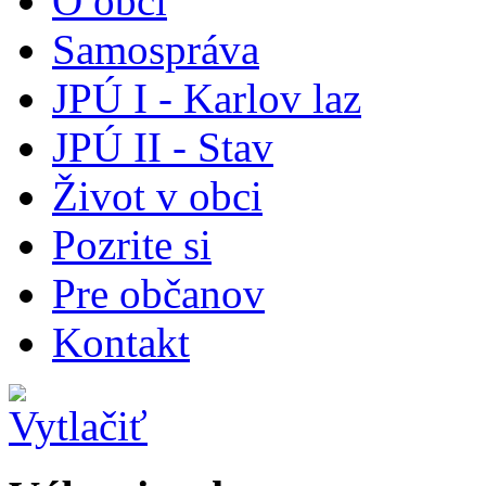
O obci
Samospráva
JPÚ I - Karlov laz
JPÚ II - Stav
Život v obci
Pozrite si
Pre občanov
Kontakt