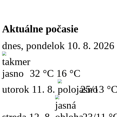
Aktuálne počasie
dnes, pondelok 10. 8. 2026
32 °C
16 °C
utorok
11. 8.
25/13 °
streda
12. 8.
23/11 °