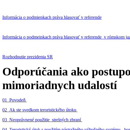
Informácia o podmienkach práva hlasovať v referende
Informácia o podmeinkach práva hlasovať v referende v rómskom ja
Rozhodnutie prezidenta SR
Odporúčania ako postupo
mimoriadnych udalostí
01_Povodeň
02_Ak ste svedkom teroristického útoku
03_Neoprávnené použitie strelných zbraní
04_Teroristický útok s použitím nástražného výbušného systému - 