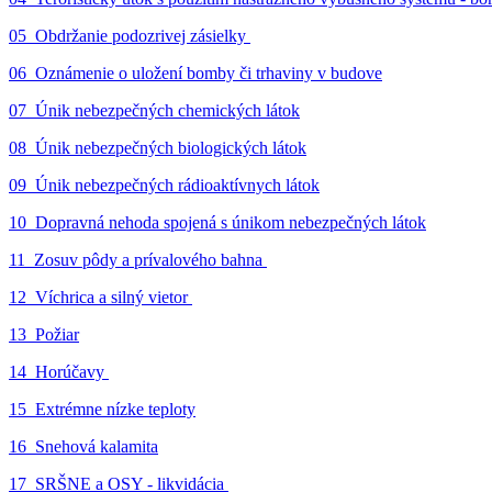
05_Obdržanie podozrivej zásielky
06_Oznámenie o uložení bomby či trhaviny v budove
07_Únik nebezpečných chemických látok
08_Únik nebezpečných biologických látok
09_Únik nebezpečných rádioaktívnych látok
10_Dopravná nehoda spojená s únikom nebezpečných látok
11_Zosuv pôdy a prívalového bahna
12_Víchrica a silný vietor
13_Požiar
14_Horúčavy
15_Extrémne nízke teploty
16_Snehová kalamita
17_SRŠNE a OSY - likvidácia