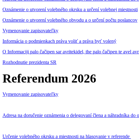
Oznámenie o utvorení volebného okrsku a určení volebnej miestnosti
Oznámenie o utvorení volebného obvodu a o určení počtu poslancov
Vymenovanie zapisovateľky
Informácia o podmienkach práva voliť a práva byť volený
O Informaciji palo čačipen sar avritekidel, the palo čačipen te avel av
Rozhodnutie prezidenta SR
Referendum 2026
Vymenovanie zapisovateľky
Adresa na doručenie oznámenia o delegovaní člena a náhradníka do o
Určenie volebného okrsku a miestnosti na hlasovanie v referende