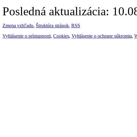
Posledná aktualizácia: 10.
Zmena vzhľadu
,
Štruktúra stránok
,
RSS
Vyhlásenie o prístupnosti
,
Cookies
,
Vyhlásenie o ochrane súkromia
,
W