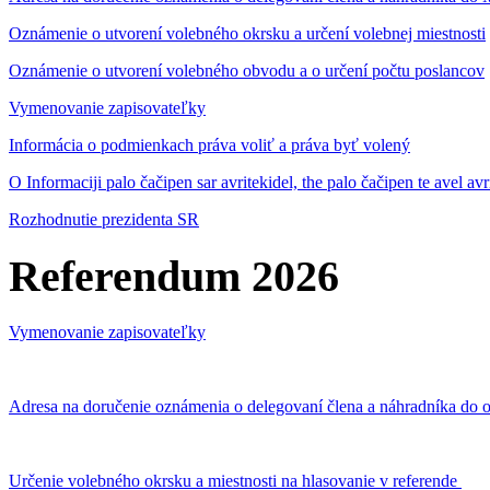
Oznámenie o utvorení volebného okrsku a určení volebnej miestnosti
Oznámenie o utvorení volebného obvodu a o určení počtu poslancov
Vymenovanie zapisovateľky
Informácia o podmienkach práva voliť a práva byť volený
O Informaciji palo čačipen sar avritekidel, the palo čačipen te avel av
Rozhodnutie prezidenta SR
Referendum 2026
Vymenovanie zapisovateľky
Adresa na doručenie oznámenia o delegovaní člena a náhradníka do o
Určenie volebného okrsku a miestnosti na hlasovanie v referende