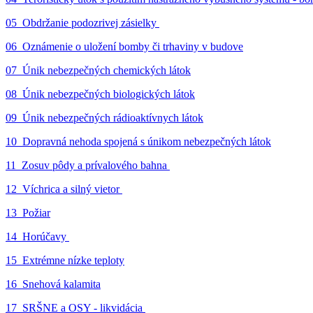
05_Obdržanie podozrivej zásielky
06_Oznámenie o uložení bomby či trhaviny v budove
07_Únik nebezpečných chemických látok
08_Únik nebezpečných biologických látok
09_Únik nebezpečných rádioaktívnych látok
10_Dopravná nehoda spojená s únikom nebezpečných látok
11_Zosuv pôdy a prívalového bahna
12_Víchrica a silný vietor
13_Požiar
14_Horúčavy
15_Extrémne nízke teploty
16_Snehová kalamita
17_SRŠNE a OSY - likvidácia