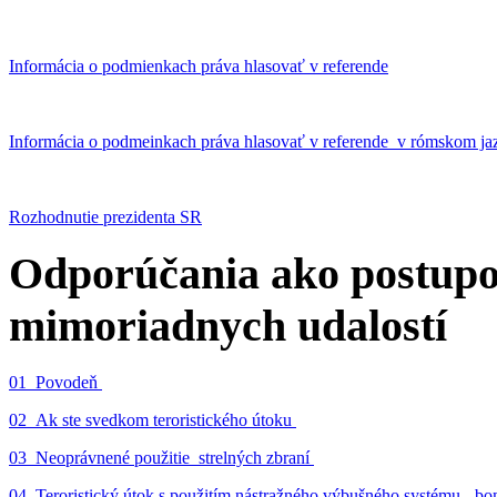
Informácia o podmienkach práva hlasovať v referende
Informácia o podmeinkach práva hlasovať v referende v rómskom ja
Rozhodnutie prezidenta SR
Odporúčania ako postupo
mimoriadnych udalostí
01_Povodeň
02_Ak ste svedkom teroristického útoku
03_Neoprávnené použitie strelných zbraní
04_Teroristický útok s použitím nástražného výbušného systému - 