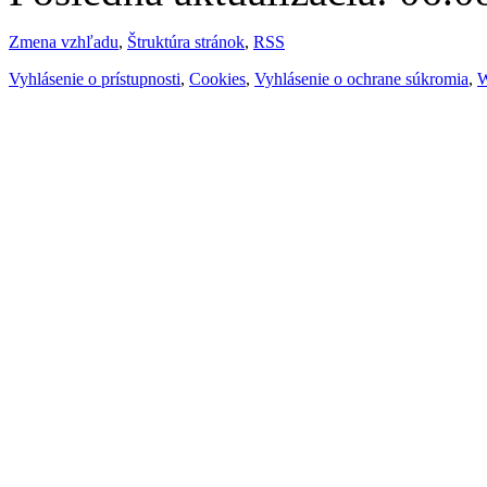
Zmena vzhľadu
,
Štruktúra stránok
,
RSS
Vyhlásenie o prístupnosti
,
Cookies
,
Vyhlásenie o ochrane súkromia
,
W