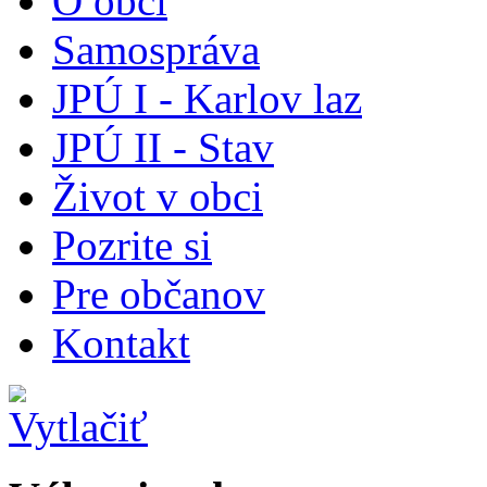
O obci
Samospráva
JPÚ I - Karlov laz
JPÚ II - Stav
Život v obci
Pozrite si
Pre občanov
Kontakt