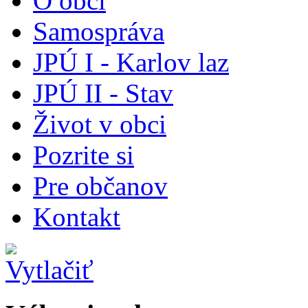
O obci
Samospráva
JPÚ I - Karlov laz
JPÚ II - Stav
Život v obci
Pozrite si
Pre občanov
Kontakt