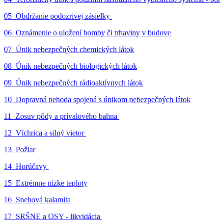
05_Obdržanie podozrivej zásielky
06_Oznámenie o uložení bomby či trhaviny v budove
07_Únik nebezpečných chemických látok
08_Únik nebezpečných biologických látok
09_Únik nebezpečných rádioaktívnych látok
10_Dopravná nehoda spojená s únikom nebezpečných látok
11_Zosuv pôdy a prívalového bahna
12_Víchrica a silný vietor
13_Požiar
14_Horúčavy
15_Extrémne nízke teploty
16_Snehová kalamita
17_SRŠNE a OSY - likvidácia