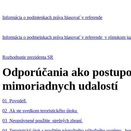
Informácia o podmienkach práva hlasovať v referende
Informácia o podmeinkach práva hlasovať v referende v rómskom ja
Rozhodnutie prezidenta SR
Odporúčania ako postupo
mimoriadnych udalostí
01_Povodeň
02_Ak ste svedkom teroristického útoku
03_Neoprávnené použitie strelných zbraní
04_Teroristický útok s použitím nástražného výbušného systému - 