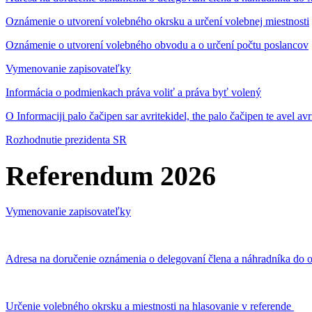
Oznámenie o utvorení volebného okrsku a určení volebnej miestnosti
Oznámenie o utvorení volebného obvodu a o určení počtu poslancov
Vymenovanie zapisovateľky
Informácia o podmienkach práva voliť a práva byť volený
O Informaciji palo čačipen sar avritekidel, the palo čačipen te avel av
Rozhodnutie prezidenta SR
Referendum 2026
Vymenovanie zapisovateľky
Adresa na doručenie oznámenia o delegovaní člena a náhradníka do o
Určenie volebného okrsku a miestnosti na hlasovanie v referende