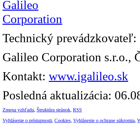
Technický prevádzkovateľ:
Galileo Corporation s.r.o.,
Kontakt:
www.igalileo.sk
Posledná aktualizácia: 06.
Zmena vzhľadu
,
Štruktúra stránok
,
RSS
Vyhlásenie o prístupnosti
,
Cookies
,
Vyhlásenie o ochrane súkromia
,
W