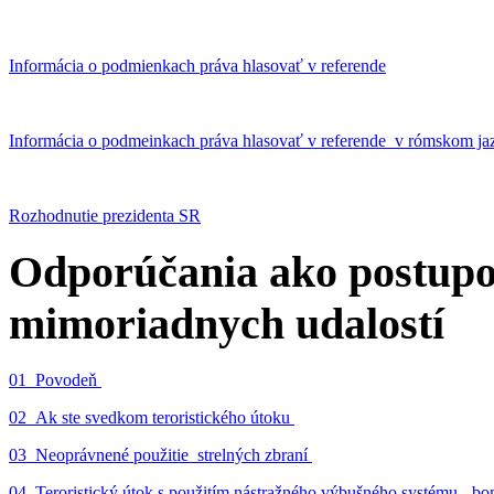
Informácia o podmienkach práva hlasovať v referende
Informácia o podmeinkach práva hlasovať v referende v rómskom ja
Rozhodnutie prezidenta SR
Odporúčania ako postupo
mimoriadnych udalostí
01_Povodeň
02_Ak ste svedkom teroristického útoku
03_Neoprávnené použitie strelných zbraní
04_Teroristický útok s použitím nástražného výbušného systému - 