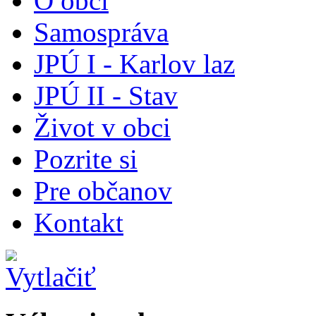
O obci
Samospráva
JPÚ I - Karlov laz
JPÚ II - Stav
Život v obci
Pozrite si
Pre občanov
Kontakt