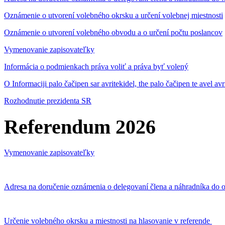
Oznámenie o utvorení volebného okrsku a určení volebnej miestnosti
Oznámenie o utvorení volebného obvodu a o určení počtu poslancov
Vymenovanie zapisovateľky
Informácia o podmienkach práva voliť a práva byť volený
O Informaciji palo čačipen sar avritekidel, the palo čačipen te avel av
Rozhodnutie prezidenta SR
Referendum 2026
Vymenovanie zapisovateľky
Adresa na doručenie oznámenia o delegovaní člena a náhradníka do o
Určenie volebného okrsku a miestnosti na hlasovanie v referende