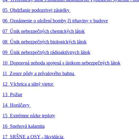
05_Obdržanie podozrivej zásielky
06_Oznámenie o uložení bomby či trhaviny v budove
07_Únik nebezpečných chemických látok
08_Únik nebezpečných biologických látok
09_Únik nebezpečných rádioaktívnych látok
10_Dopravná nehoda spojená s únikom nebezpečných látok
11_Zosuv pôdy a prívalového bahna
12_Víchrica a silný vietor
13_Požiar
14_Horúčavy
15_Extrémne nízke teploty
16_Snehová kalamita
17_SRŠNE a OSY - likvidácia