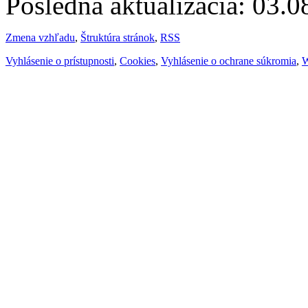
Posledná aktualizácia: 03.
Zmena vzhľadu
,
Štruktúra stránok
,
RSS
Vyhlásenie o prístupnosti
,
Cookies
,
Vyhlásenie o ochrane súkromia
,
W