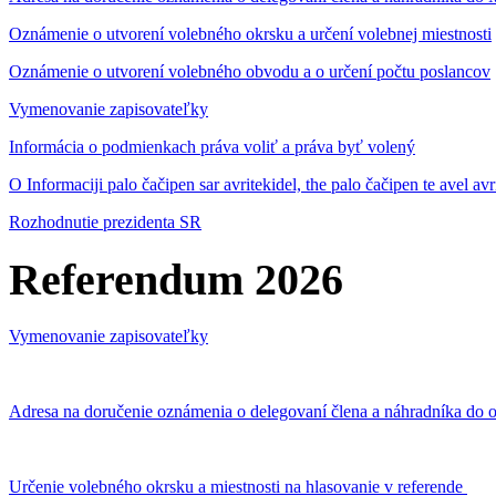
Oznámenie o utvorení volebného okrsku a určení volebnej miestnosti
Oznámenie o utvorení volebného obvodu a o určení počtu poslancov
Vymenovanie zapisovateľky
Informácia o podmienkach práva voliť a práva byť volený
O Informaciji palo čačipen sar avritekidel, the palo čačipen te avel av
Rozhodnutie prezidenta SR
Referendum 2026
Vymenovanie zapisovateľky
Adresa na doručenie oznámenia o delegovaní člena a náhradníka do o
Určenie volebného okrsku a miestnosti na hlasovanie v referende