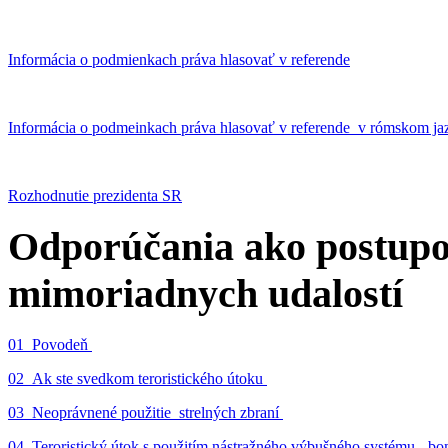
Informácia o podmienkach práva hlasovať v referende
Informácia o podmeinkach práva hlasovať v referende v rómskom ja
Rozhodnutie prezidenta SR
Odporúčania ako postupo
mimoriadnych udalostí
01_Povodeň
02_Ak ste svedkom teroristického útoku
03_Neoprávnené použitie strelných zbraní
04_Teroristický útok s použitím nástražného výbušného systému - 