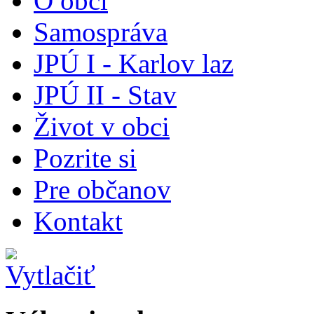
O obci
Samospráva
JPÚ I - Karlov laz
JPÚ II - Stav
Život v obci
Pozrite si
Pre občanov
Kontakt