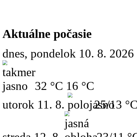
Aktuálne počasie
dnes, pondelok 10. 8. 2026
32 °C
16 °C
utorok
11. 8.
25/13 °
streda
12. 8.
23/11 °