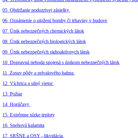
05_Obdržanie podozrivej zásielky
06_Oznámenie o uložení bomby či trhaviny v budove
07_Únik nebezpečných chemických látok
08_Únik nebezpečných biologických látok
09_Únik nebezpečných rádioaktívnych látok
10_Dopravná nehoda spojená s únikom nebezpečných látok
11_Zosuv pôdy a prívalového bahna
12_Víchrica a silný vietor
13_Požiar
14_Horúčavy
15_Extrémne nízke teploty
16_Snehová kalamita
17_SRŠNE a OSY - likvidácia