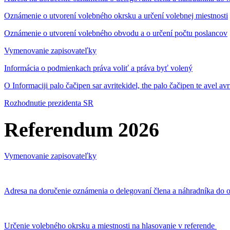
Oznámenie o utvorení volebného okrsku a určení volebnej miestnosti
Oznámenie o utvorení volebného obvodu a o určení počtu poslancov
Vymenovanie zapisovateľky
Informácia o podmienkach práva voliť a práva byť volený
O Informaciji palo čačipen sar avritekidel, the palo čačipen te avel av
Rozhodnutie prezidenta SR
Referendum 2026
Vymenovanie zapisovateľky
Adresa na doručenie oznámenia o delegovaní člena a náhradníka do o
Určenie volebného okrsku a miestnosti na hlasovanie v referende