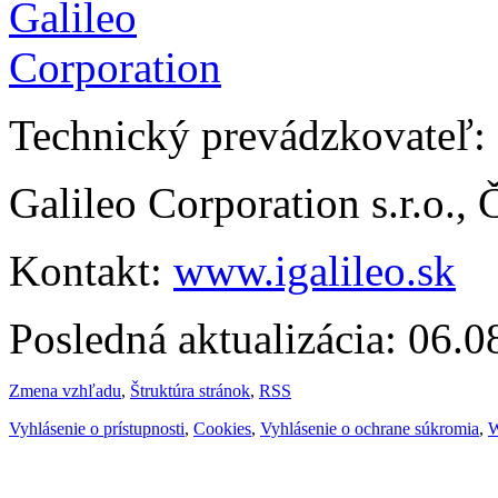
Technický prevádzkovateľ:
Galileo Corporation s.r.o.,
Kontakt:
www.igalileo.sk
Posledná aktualizácia: 06.
Zmena vzhľadu
,
Štruktúra stránok
,
RSS
Vyhlásenie o prístupnosti
,
Cookies
,
Vyhlásenie o ochrane súkromia
,
W