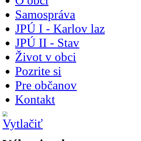
O obci
Samospráva
JPÚ I - Karlov laz
JPÚ II - Stav
Život v obci
Pozrite si
Pre občanov
Kontakt