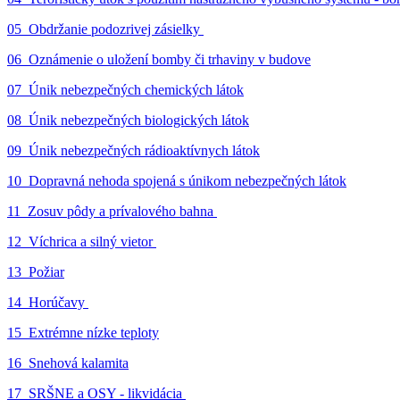
05_Obdržanie podozrivej zásielky
06_Oznámenie o uložení bomby či trhaviny v budove
07_Únik nebezpečných chemických látok
08_Únik nebezpečných biologických látok
09_Únik nebezpečných rádioaktívnych látok
10_Dopravná nehoda spojená s únikom nebezpečných látok
11_Zosuv pôdy a prívalového bahna
12_Víchrica a silný vietor
13_Požiar
14_Horúčavy
15_Extrémne nízke teploty
16_Snehová kalamita
17_SRŠNE a OSY - likvidácia