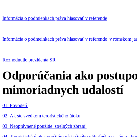
Informácia o podmienkach práva hlasovať v referende
Informácia o podmeinkach práva hlasovať v referende v rómskom ja
Rozhodnutie prezidenta SR
Odporúčania ako postupo
mimoriadnych udalostí
01_Povodeň
02_Ak ste svedkom teroristického útoku
03_Neoprávnené použitie strelných zbraní
04_Teroristický útok s použitím nástražného výbušného systému - 