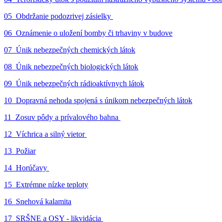
05_Obdržanie podozrivej zásielky
06_Oznámenie o uložení bomby či trhaviny v budove
07_Únik nebezpečných chemických látok
08_Únik nebezpečných biologických látok
09_Únik nebezpečných rádioaktívnych látok
10_Dopravná nehoda spojená s únikom nebezpečných látok
11_Zosuv pôdy a prívalového bahna
12_Víchrica a silný vietor
13_Požiar
14_Horúčavy
15_Extrémne nízke teploty
16_Snehová kalamita
17_SRŠNE a OSY - likvidácia