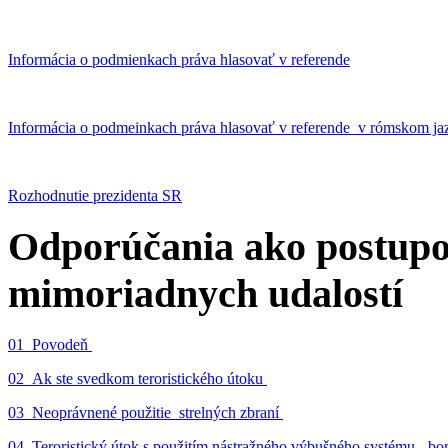
Informácia o podmienkach práva hlasovať v referende
Informácia o podmeinkach práva hlasovať v referende v rómskom ja
Rozhodnutie prezidenta SR
Odporúčania ako postupo
mimoriadnych udalostí
01_Povodeň
02_Ak ste svedkom teroristického útoku
03_Neoprávnené použitie strelných zbraní
04_Teroristický útok s použitím nástražného výbušného systému - 