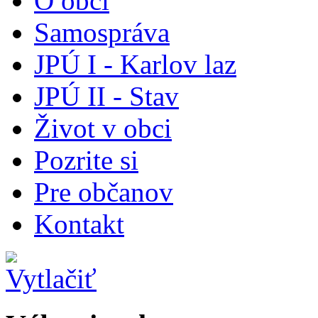
O obci
Samospráva
JPÚ I - Karlov laz
JPÚ II - Stav
Život v obci
Pozrite si
Pre občanov
Kontakt