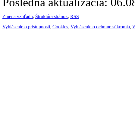
Posledná aktualizácia: 06.
Zmena vzhľadu
,
Štruktúra stránok
,
RSS
Vyhlásenie o prístupnosti
,
Cookies
,
Vyhlásenie o ochrane súkromia
,
W