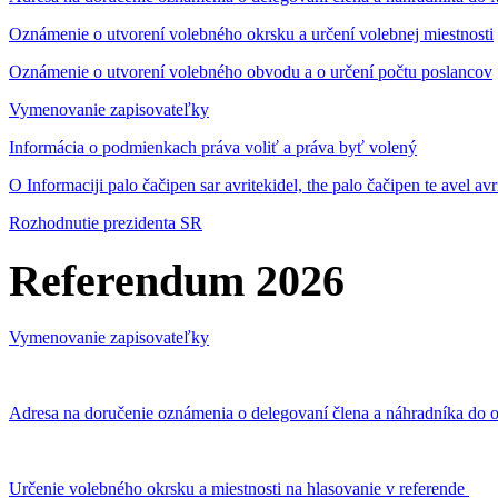
Oznámenie o utvorení volebného okrsku a určení volebnej miestnosti
Oznámenie o utvorení volebného obvodu a o určení počtu poslancov
Vymenovanie zapisovateľky
Informácia o podmienkach práva voliť a práva byť volený
O Informaciji palo čačipen sar avritekidel, the palo čačipen te avel av
Rozhodnutie prezidenta SR
Referendum 2026
Vymenovanie zapisovateľky
Adresa na doručenie oznámenia o delegovaní člena a náhradníka do o
Určenie volebného okrsku a miestnosti na hlasovanie v referende