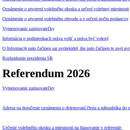
Oznámenie o utvorení volebného okrsku a určení volebnej miestnosti
Oznámenie o utvorení volebného obvodu a o určení počtu poslancov
Vymenovanie zapisovateľky
Informácia o podmienkach práva voliť a práva byť volený
O Informaciji palo čačipen sar avritekidel, the palo čačipen te avel av
Rozhodnutie prezidenta SR
Referendum 2026
Vymenovanie zapisovateľky
Adresa na doručenie oznámenia o delegovaní člena a náhradníka do o
Určenie volebného okrsku a miestnosti na hlasovanie v referende