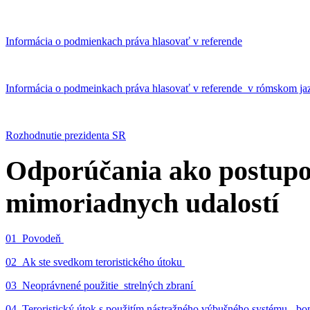
Informácia o podmienkach práva hlasovať v referende
Informácia o podmeinkach práva hlasovať v referende v rómskom ja
Rozhodnutie prezidenta SR
Odporúčania ako postupo
mimoriadnych udalostí
01_Povodeň
02_Ak ste svedkom teroristického útoku
03_Neoprávnené použitie strelných zbraní
04_Teroristický útok s použitím nástražného výbušného systému - 