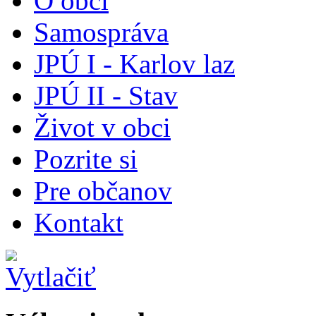
O obci
Samospráva
JPÚ I - Karlov laz
JPÚ II - Stav
Život v obci
Pozrite si
Pre občanov
Kontakt