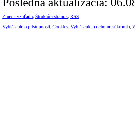
Posledná aktualizácia: 06.
Zmena vzhľadu
,
Štruktúra stránok
,
RSS
Vyhlásenie o prístupnosti
,
Cookies
,
Vyhlásenie o ochrane súkromia
,
W