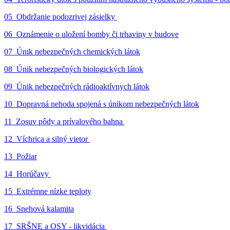
05_Obdržanie podozrivej zásielky
06_Oznámenie o uložení bomby či trhaviny v budove
07_Únik nebezpečných chemických látok
08_Únik nebezpečných biologických látok
09_Únik nebezpečných rádioaktívnych látok
10_Dopravná nehoda spojená s únikom nebezpečných látok
11_Zosuv pôdy a prívalového bahna
12_Víchrica a silný vietor
13_Požiar
14_Horúčavy
15_Extrémne nízke teploty
16_Snehová kalamita
17_SRŠNE a OSY - likvidácia