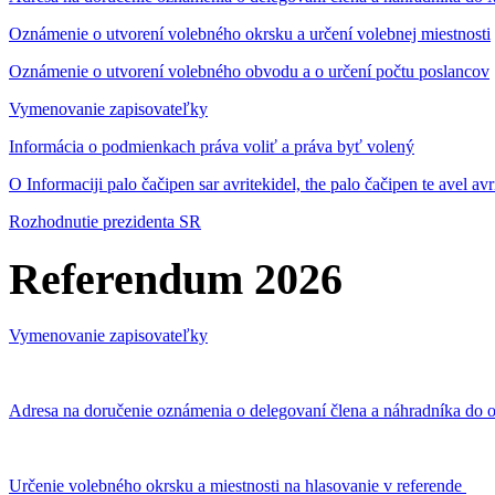
Oznámenie o utvorení volebného okrsku a určení volebnej miestnosti
Oznámenie o utvorení volebného obvodu a o určení počtu poslancov
Vymenovanie zapisovateľky
Informácia o podmienkach práva voliť a práva byť volený
O Informaciji palo čačipen sar avritekidel, the palo čačipen te avel av
Rozhodnutie prezidenta SR
Referendum 2026
Vymenovanie zapisovateľky
Adresa na doručenie oznámenia o delegovaní člena a náhradníka do o
Určenie volebného okrsku a miestnosti na hlasovanie v referende