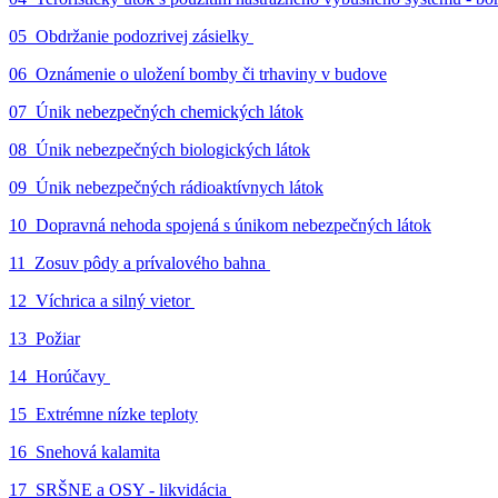
05_Obdržanie podozrivej zásielky
06_Oznámenie o uložení bomby či trhaviny v budove
07_Únik nebezpečných chemických látok
08_Únik nebezpečných biologických látok
09_Únik nebezpečných rádioaktívnych látok
10_Dopravná nehoda spojená s únikom nebezpečných látok
11_Zosuv pôdy a prívalového bahna
12_Víchrica a silný vietor
13_Požiar
14_Horúčavy
15_Extrémne nízke teploty
16_Snehová kalamita
17_SRŠNE a OSY - likvidácia