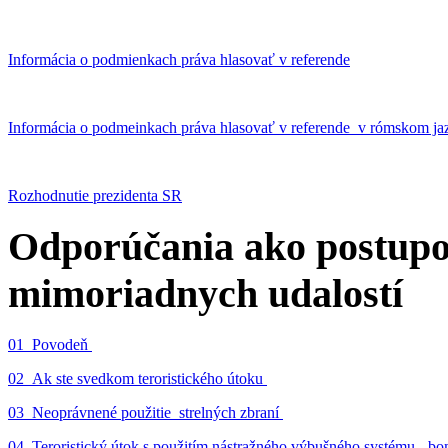
Informácia o podmienkach práva hlasovať v referende
Informácia o podmeinkach práva hlasovať v referende v rómskom ja
Rozhodnutie prezidenta SR
Odporúčania ako postupo
mimoriadnych udalostí
01_Povodeň
02_Ak ste svedkom teroristického útoku
03_Neoprávnené použitie strelných zbraní
04_Teroristický útok s použitím nástražného výbušného systému - 