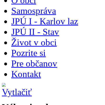
O obci
Samospráva
JPÚ I - Karlov laz
JPÚ II - Stav
Život v obci
Pozrite si
Pre občanov
Kontakt