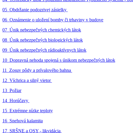
05_Obdržanie podozrivej zásielky
06_Oznámenie o uložení bomby či trhaviny v budove
07_Únik nebezpečných chemických látok
08_Únik nebezpečných biologických látok
09_Únik nebezpečných rádioaktívnych látok
10_Dopravná nehoda spojená s únikom nebezpečných látok
11_Zosuv pôdy a prívalového bahna
12_Víchrica a silný vietor
13_Požiar
14_Horúčavy
15_Extrémne nízke teploty
16_Snehová kalamita
17_SRŠNE a OSY - likvidácia