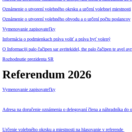
Oznámenie o utvorení volebného okrsku a určení volebnej miestnosti
Oznámenie o utvorení volebného obvodu a o určení počtu poslancov
Vymenovanie zapisovateľky
Informácia o podmienkach práva voliť a práva byť volený
O Informaciji palo čačipen sar avritekidel, the palo čačipen te avel av
Rozhodnutie prezidenta SR
Referendum 2026
Vymenovanie zapisovateľky
Adresa na doručenie oznámenia o delegovaní člena a náhradníka do o
Určenie volebného okrsku a miestnosti na hlasovanie v referende