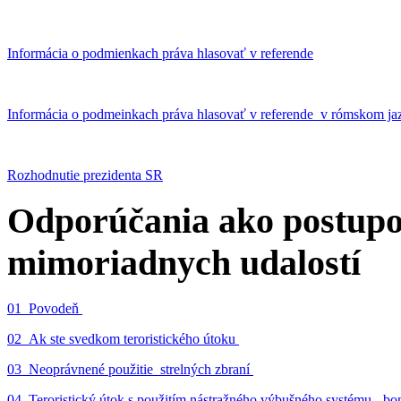
Informácia o podmienkach práva hlasovať v referende
Informácia o podmeinkach práva hlasovať v referende v rómskom ja
Rozhodnutie prezidenta SR
Odporúčania ako postupo
mimoriadnych udalostí
01_Povodeň
02_Ak ste svedkom teroristického útoku
03_Neoprávnené použitie strelných zbraní
04_Teroristický útok s použitím nástražného výbušného systému - 