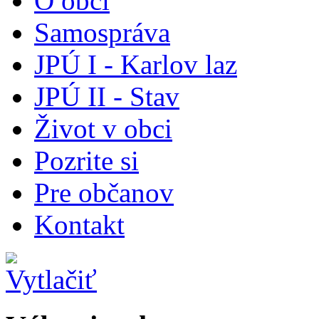
O obci
Samospráva
JPÚ I - Karlov laz
JPÚ II - Stav
Život v obci
Pozrite si
Pre občanov
Kontakt