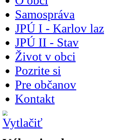
O obci
Samospráva
JPÚ I - Karlov laz
JPÚ II - Stav
Život v obci
Pozrite si
Pre občanov
Kontakt