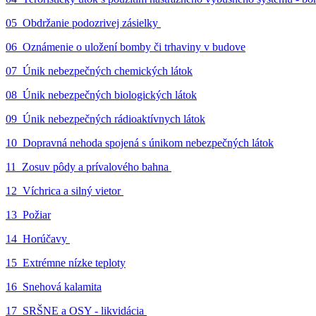
05_Obdržanie podozrivej zásielky
06_Oznámenie o uložení bomby či trhaviny v budove
07_Únik nebezpečných chemických látok
08_Únik nebezpečných biologických látok
09_Únik nebezpečných rádioaktívnych látok
10_Dopravná nehoda spojená s únikom nebezpečných látok
11_Zosuv pôdy a prívalového bahna
12_Víchrica a silný vietor
13_Požiar
14_Horúčavy
15_Extrémne nízke teploty
16_Snehová kalamita
17_SRŠNE a OSY - likvidácia