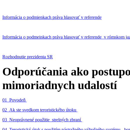
Informácia o podmienkach práva hlasovať v referende
Informácia o podmeinkach práva hlasovať v referende v rómskom ja
Rozhodnutie prezidenta SR
Odporúčania ako postupo
mimoriadnych udalostí
01_Povodeň
02_Ak ste svedkom teroristického útoku
03_Neoprávnené použitie strelných zbraní
04_Teroristický útok s použitím nástražného výbušného systému - 