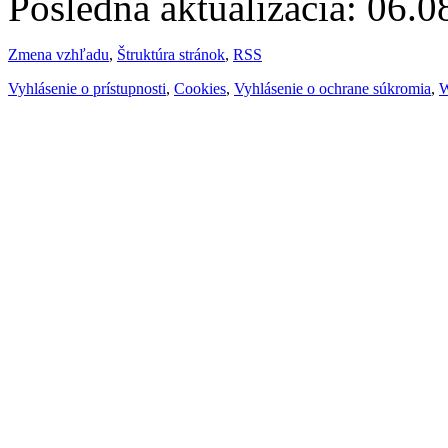
Posledná aktualizácia: 06.
Zmena vzhľadu
,
Štruktúra stránok
,
RSS
Vyhlásenie o prístupnosti
,
Cookies
,
Vyhlásenie o ochrane súkromia
,
W