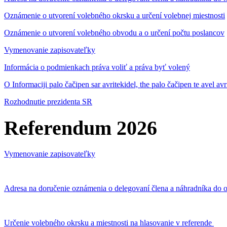
Oznámenie o utvorení volebného okrsku a určení volebnej miestnosti
Oznámenie o utvorení volebného obvodu a o určení počtu poslancov
Vymenovanie zapisovateľky
Informácia o podmienkach práva voliť a práva byť volený
O Informaciji palo čačipen sar avritekidel, the palo čačipen te avel av
Rozhodnutie prezidenta SR
Referendum 2026
Vymenovanie zapisovateľky
Adresa na doručenie oznámenia o delegovaní člena a náhradníka do o
Určenie volebného okrsku a miestnosti na hlasovanie v referende