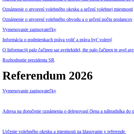
Oznámenie o utvorení volebného okrsku a určení volebnej miestnosti
Oznámenie o utvorení volebného obvodu a o určení počtu poslancov
Vymenovanie zapisovateľky
Informácia o podmienkach práva voliť a práva byť volený
O Informaciji palo čačipen sar avritekidel, the palo čačipen te avel av
Rozhodnutie prezidenta SR
Referendum 2026
Vymenovanie zapisovateľky
Adresa na doručenie oznámenia o delegovaní člena a náhradníka do o
Určenie volebného okrsku a miestnosti na hlasovanie v referende