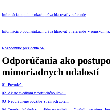
Informácia o podmienkach práva hlasovať v referende
Informácia o podmeinkach práva hlasovať v referende v rómskom ja
Rozhodnutie prezidenta SR
Odporúčania ako postupo
mimoriadnych udalostí
01_Povodeň
02_Ak ste svedkom teroristického útoku
03_Neoprávnené použitie strelných zbraní
04_Teroristický útok s použitím nástražného výbušného systému - 