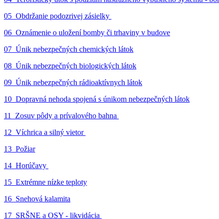
05_Obdržanie podozrivej zásielky
06_Oznámenie o uložení bomby či trhaviny v budove
07_Únik nebezpečných chemických látok
08_Únik nebezpečných biologických látok
09_Únik nebezpečných rádioaktívnych látok
10_Dopravná nehoda spojená s únikom nebezpečných látok
11_Zosuv pôdy a prívalového bahna
12_Víchrica a silný vietor
13_Požiar
14_Horúčavy
15_Extrémne nízke teploty
16_Snehová kalamita
17_SRŠNE a OSY - likvidácia