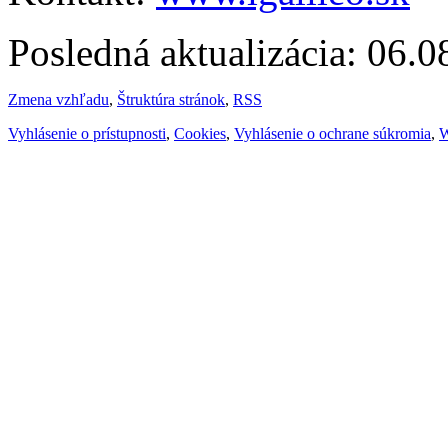
Posledná aktualizácia: 06.
Zmena vzhľadu
,
Štruktúra stránok
,
RSS
Vyhlásenie o prístupnosti
,
Cookies
,
Vyhlásenie o ochrane súkromia
,
W