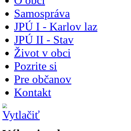
O obci
Samospráva
JPÚ I - Karlov laz
JPÚ II - Stav
Život v obci
Pozrite si
Pre občanov
Kontakt