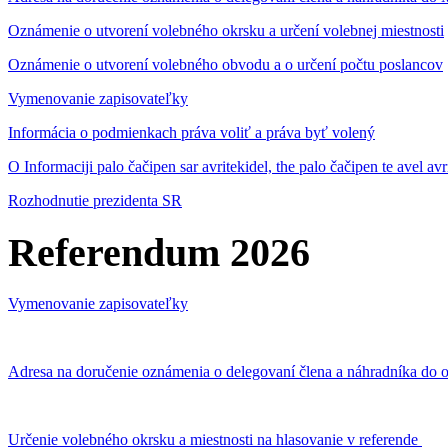
Oznámenie o utvorení volebného okrsku a určení volebnej miestnosti
Oznámenie o utvorení volebného obvodu a o určení počtu poslancov
Vymenovanie zapisovateľky
Informácia o podmienkach práva voliť a práva byť volený
O Informaciji palo čačipen sar avritekidel, the palo čačipen te avel av
Rozhodnutie prezidenta SR
Referendum 2026
Vymenovanie zapisovateľky
Adresa na doručenie oznámenia o delegovaní člena a náhradníka do o
Určenie volebného okrsku a miestnosti na hlasovanie v referende