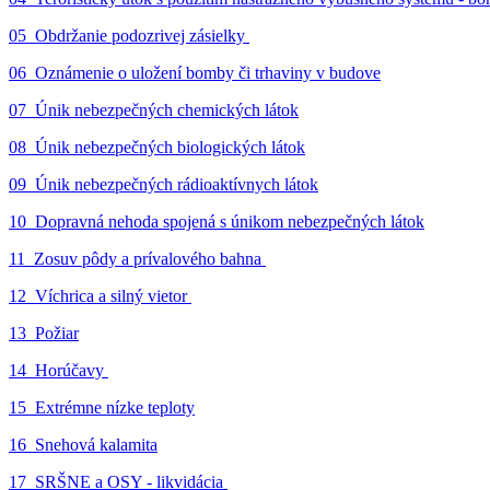
05_Obdržanie podozrivej zásielky
06_Oznámenie o uložení bomby či trhaviny v budove
07_Únik nebezpečných chemických látok
08_Únik nebezpečných biologických látok
09_Únik nebezpečných rádioaktívnych látok
10_Dopravná nehoda spojená s únikom nebezpečných látok
11_Zosuv pôdy a prívalového bahna
12_Víchrica a silný vietor
13_Požiar
14_Horúčavy
15_Extrémne nízke teploty
16_Snehová kalamita
17_SRŠNE a OSY - likvidácia