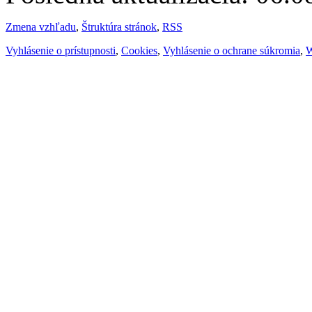
Zmena vzhľadu
,
Štruktúra stránok
,
RSS
Vyhlásenie o prístupnosti
,
Cookies
,
Vyhlásenie o ochrane súkromia
,
W