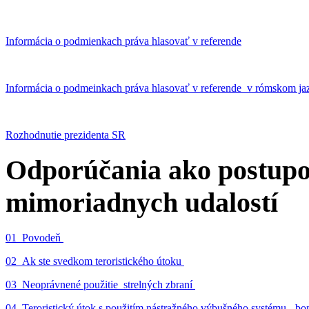
Informácia o podmienkach práva hlasovať v referende
Informácia o podmeinkach práva hlasovať v referende v rómskom ja
Rozhodnutie prezidenta SR
Odporúčania ako postupo
mimoriadnych udalostí
01_Povodeň
02_Ak ste svedkom teroristického útoku
03_Neoprávnené použitie strelných zbraní
04_Teroristický útok s použitím nástražného výbušného systému - 