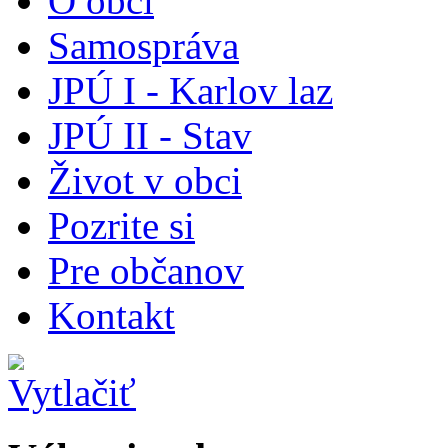
O obci
Samospráva
JPÚ I - Karlov laz
JPÚ II - Stav
Život v obci
Pozrite si
Pre občanov
Kontakt