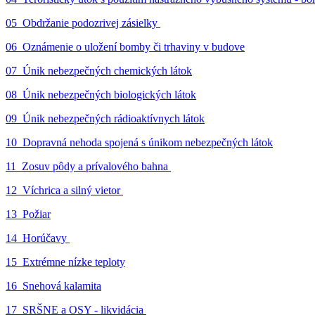
05_Obdržanie podozrivej zásielky
06_Oznámenie o uložení bomby či trhaviny v budove
07_Únik nebezpečných chemických látok
08_Únik nebezpečných biologických látok
09_Únik nebezpečných rádioaktívnych látok
10_Dopravná nehoda spojená s únikom nebezpečných látok
11_Zosuv pôdy a prívalového bahna
12_Víchrica a silný vietor
13_Požiar
14_Horúčavy
15_Extrémne nízke teploty
16_Snehová kalamita
17_SRŠNE a OSY - likvidácia