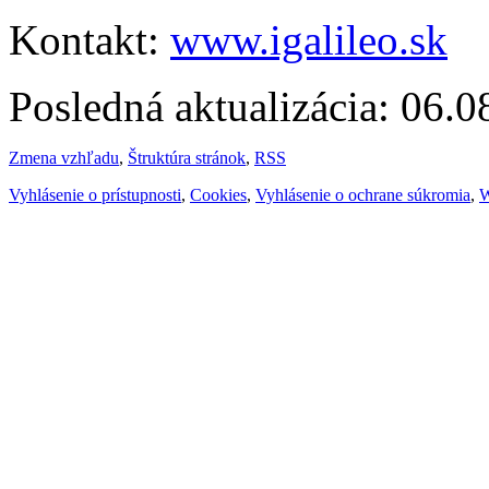
Kontakt:
www.igalileo.sk
Posledná aktualizácia: 06.
Zmena vzhľadu
,
Štruktúra stránok
,
RSS
Vyhlásenie o prístupnosti
,
Cookies
,
Vyhlásenie o ochrane súkromia
,
W