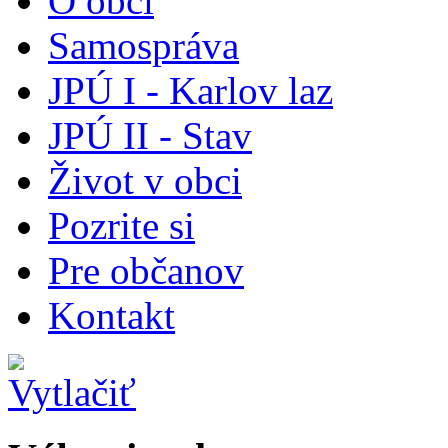
O obci
Samospráva
JPÚ I - Karlov laz
JPÚ II - Stav
Život v obci
Pozrite si
Pre občanov
Kontakt