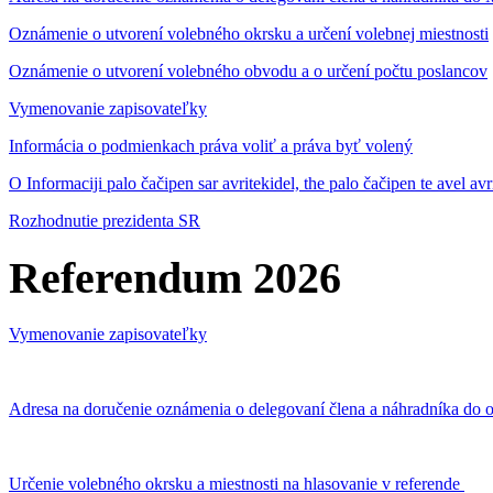
Oznámenie o utvorení volebného okrsku a určení volebnej miestnosti
Oznámenie o utvorení volebného obvodu a o určení počtu poslancov
Vymenovanie zapisovateľky
Informácia o podmienkach práva voliť a práva byť volený
O Informaciji palo čačipen sar avritekidel, the palo čačipen te avel av
Rozhodnutie prezidenta SR
Referendum 2026
Vymenovanie zapisovateľky
Adresa na doručenie oznámenia o delegovaní člena a náhradníka do o
Určenie volebného okrsku a miestnosti na hlasovanie v referende