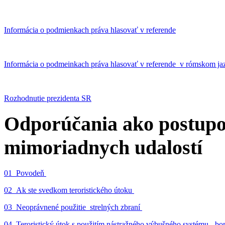
Informácia o podmienkach práva hlasovať v referende
Informácia o podmeinkach práva hlasovať v referende v rómskom ja
Rozhodnutie prezidenta SR
Odporúčania ako postupo
mimoriadnych udalostí
01_Povodeň
02_Ak ste svedkom teroristického útoku
03_Neoprávnené použitie strelných zbraní
04_Teroristický útok s použitím nástražného výbušného systému - 