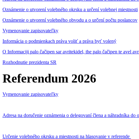
Oznámenie o utvorení volebného okrsku a určení volebnej miestnosti
Oznámenie o utvorení volebného obvodu a o určení počtu poslancov
Vymenovanie zapisovateľky
Informácia o podmienkach práva voliť a práva byť volený
O Informaciji palo čačipen sar avritekidel, the palo čačipen te avel av
Rozhodnutie prezidenta SR
Referendum 2026
Vymenovanie zapisovateľky
Adresa na doručenie oznámenia o delegovaní člena a náhradníka do o
Určenie volebného okrsku a miestnosti na hlasovanie v referende