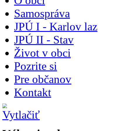
O obci
Samospráva
JPÚ I - Karlov laz
JPÚ II - Stav
Život v obci
Pozrite si
Pre občanov
Kontakt