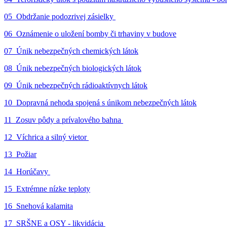
05_Obdržanie podozrivej zásielky
06_Oznámenie o uložení bomby či trhaviny v budove
07_Únik nebezpečných chemických látok
08_Únik nebezpečných biologických látok
09_Únik nebezpečných rádioaktívnych látok
10_Dopravná nehoda spojená s únikom nebezpečných látok
11_Zosuv pôdy a prívalového bahna
12_Víchrica a silný vietor
13_Požiar
14_Horúčavy
15_Extrémne nízke teploty
16_Snehová kalamita
17_SRŠNE a OSY - likvidácia