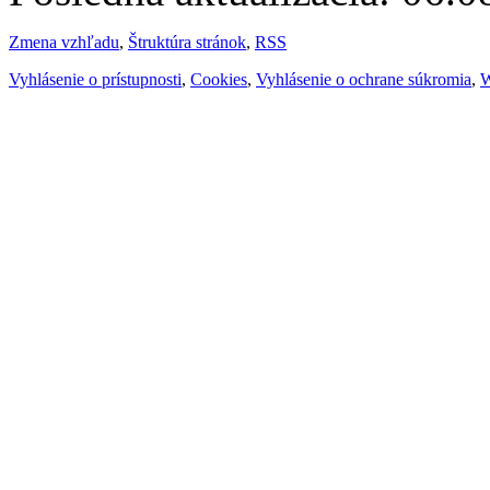
Zmena vzhľadu
,
Štruktúra stránok
,
RSS
Vyhlásenie o prístupnosti
,
Cookies
,
Vyhlásenie o ochrane súkromia
,
W