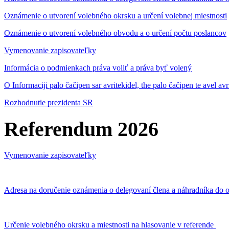
Oznámenie o utvorení volebného okrsku a určení volebnej miestnosti
Oznámenie o utvorení volebného obvodu a o určení počtu poslancov
Vymenovanie zapisovateľky
Informácia o podmienkach práva voliť a práva byť volený
O Informaciji palo čačipen sar avritekidel, the palo čačipen te avel av
Rozhodnutie prezidenta SR
Referendum 2026
Vymenovanie zapisovateľky
Adresa na doručenie oznámenia o delegovaní člena a náhradníka do o
Určenie volebného okrsku a miestnosti na hlasovanie v referende