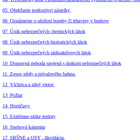
05_Obdržanie podozrivej zásielky
06_Oznámenie o uložení bomby či trhaviny v budove
07_Únik nebezpečných chemických látok
08_Únik nebezpečných biologických látok
09_Únik nebezpečných rádioaktívnych látok
10_Dopravná nehoda spojená s únikom nebezpečných látok
11_Zosuv pôdy a prívalového bahna
12_Víchrica a silný vietor
13_Požiar
14_Horúčavy
15_Extrémne nízke teploty
16_Snehová kalamita
17_SRŠNE a OSY - likvidácia