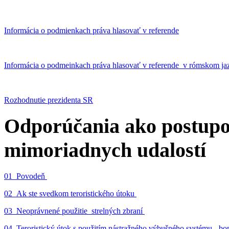
Informácia o podmienkach práva hlasovať v referende
Informácia o podmeinkach práva hlasovať v referende v rómskom ja
Rozhodnutie prezidenta SR
Odporúčania ako postupo
mimoriadnych udalostí
01_Povodeň
02_Ak ste svedkom teroristického útoku
03_Neoprávnené použitie strelných zbraní
04_Teroristický útok s použitím nástražného výbušného systému - 