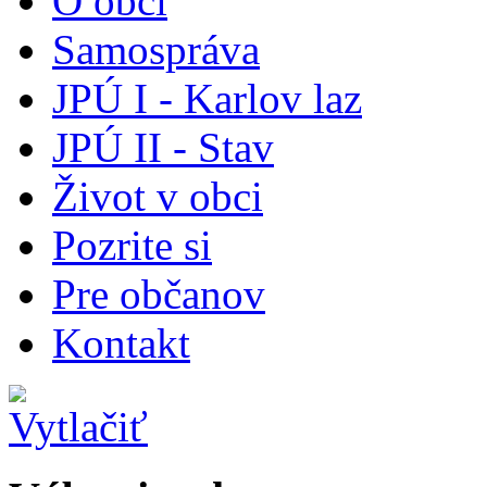
O obci
Samospráva
JPÚ I - Karlov laz
JPÚ II - Stav
Život v obci
Pozrite si
Pre občanov
Kontakt