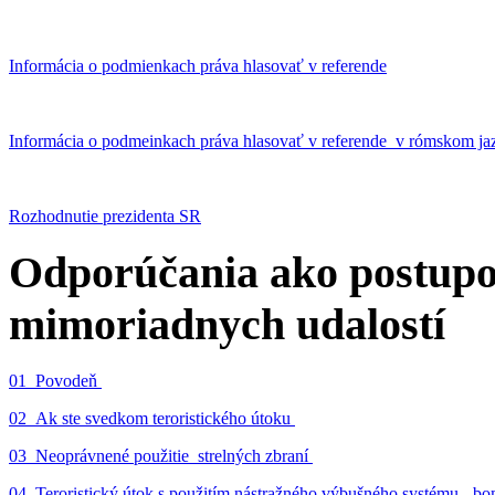
Informácia o podmienkach práva hlasovať v referende
Informácia o podmeinkach práva hlasovať v referende v rómskom ja
Rozhodnutie prezidenta SR
Odporúčania ako postupo
mimoriadnych udalostí
01_Povodeň
02_Ak ste svedkom teroristického útoku
03_Neoprávnené použitie strelných zbraní
04_Teroristický útok s použitím nástražného výbušného systému - 