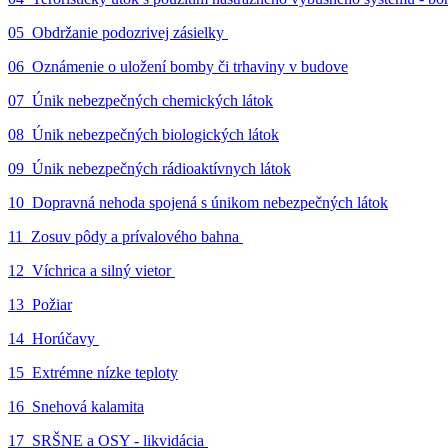
05_Obdržanie podozrivej zásielky
06_Oznámenie o uložení bomby či trhaviny v budove
07_Únik nebezpečných chemických látok
08_Únik nebezpečných biologických látok
09_Únik nebezpečných rádioaktívnych látok
10_Dopravná nehoda spojená s únikom nebezpečných látok
11_Zosuv pôdy a prívalového bahna
12_Víchrica a silný vietor
13_Požiar
14_Horúčavy
15_Extrémne nízke teploty
16_Snehová kalamita
17_SRŠNE a OSY - likvidácia