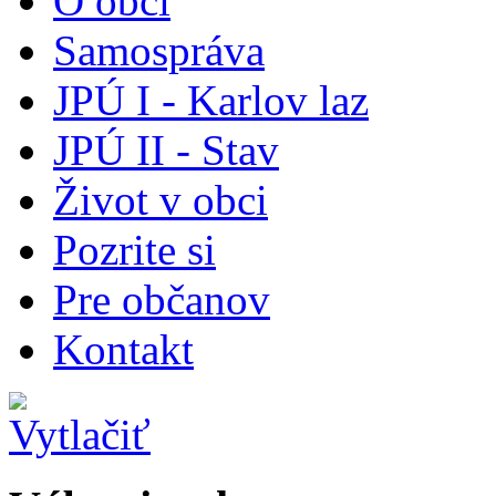
O obci
Samospráva
JPÚ I - Karlov laz
JPÚ II - Stav
Život v obci
Pozrite si
Pre občanov
Kontakt