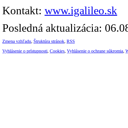
Kontakt:
www.igalileo.sk
Posledná aktualizácia: 06.
Zmena vzhľadu
,
Štruktúra stránok
,
RSS
Vyhlásenie o prístupnosti
,
Cookies
,
Vyhlásenie o ochrane súkromia
,
W