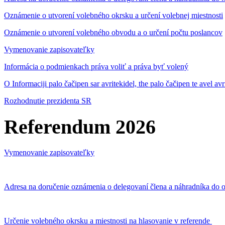
Oznámenie o utvorení volebného okrsku a určení volebnej miestnosti
Oznámenie o utvorení volebného obvodu a o určení počtu poslancov
Vymenovanie zapisovateľky
Informácia o podmienkach práva voliť a práva byť volený
O Informaciji palo čačipen sar avritekidel, the palo čačipen te avel av
Rozhodnutie prezidenta SR
Referendum 2026
Vymenovanie zapisovateľky
Adresa na doručenie oznámenia o delegovaní člena a náhradníka do o
Určenie volebného okrsku a miestnosti na hlasovanie v referende