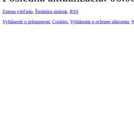
Zmena vzhľadu
,
Štruktúra stránok
,
RSS
Vyhlásenie o prístupnosti
,
Cookies
,
Vyhlásenie o ochrane súkromia
,
W