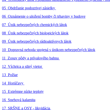
05_Obdržanie podozrivej zásielky
06_Oznámenie o uložení bomby či trhaviny v budove
07_Únik nebezpečných chemických látok
08_Únik nebezpečných biologických látok
09_Únik nebezpečných rádioaktívnych látok
10_Dopravná nehoda spojená s únikom nebezpečných látok
11_Zosuv pôdy a prívalového bahna
12_Víchrica a silný vietor
13_Požiar
14_Horúčavy
15_Extrémne nízke teploty
16_Snehová kalamita
17_SRŠNE a OSY - likvidácia