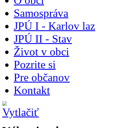
O obci
Samospráva
JPÚ I - Karlov laz
JPÚ II - Stav
Život v obci
Pozrite si
Pre občanov
Kontakt