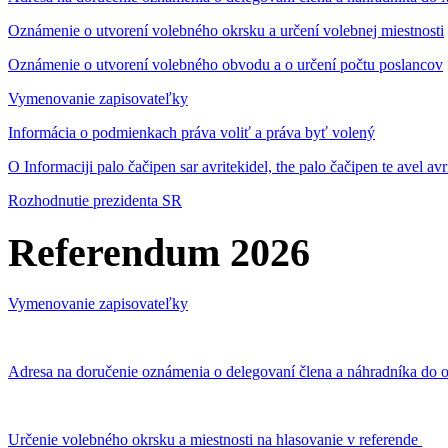
Oznámenie o utvorení volebného okrsku a určení volebnej miestnosti
Oznámenie o utvorení volebného obvodu a o určení počtu poslancov
Vymenovanie zapisovateľky
Informácia o podmienkach práva voliť a práva byť volený
O Informaciji palo čačipen sar avritekidel, the palo čačipen te avel av
Rozhodnutie prezidenta SR
Referendum 2026
Vymenovanie zapisovateľky
Adresa na doručenie oznámenia o delegovaní člena a náhradníka do o
Určenie volebného okrsku a miestnosti na hlasovanie v referende