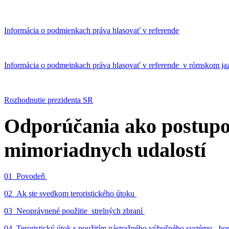
Informácia o podmienkach práva hlasovať v referende
Informácia o podmeinkach práva hlasovať v referende v rómskom ja
Rozhodnutie prezidenta SR
Odporúčania ako postupo
mimoriadnych udalostí
01_Povodeň
02_Ak ste svedkom teroristického útoku
03_Neoprávnené použitie strelných zbraní
04_Teroristický útok s použitím nástražného výbušného systému - 