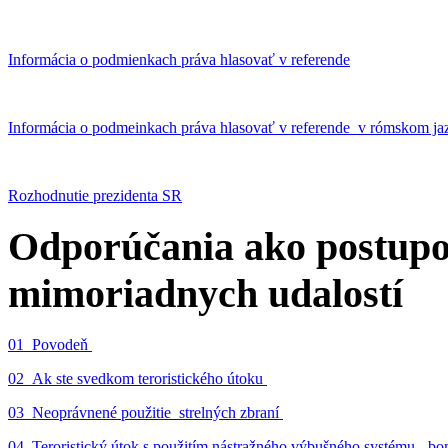
Informácia o podmienkach práva hlasovať v referende
Informácia o podmeinkach práva hlasovať v referende v rómskom ja
Rozhodnutie prezidenta SR
Odporúčania ako postupo
mimoriadnych udalostí
01_Povodeň
02_Ak ste svedkom teroristického útoku
03_Neoprávnené použitie strelných zbraní
04_Teroristický útok s použitím nástražného výbušného systému - 