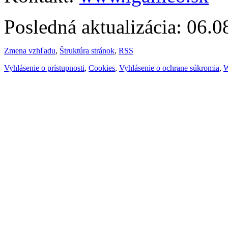
Posledná aktualizácia: 06.
Zmena vzhľadu
,
Štruktúra stránok
,
RSS
Vyhlásenie o prístupnosti
,
Cookies
,
Vyhlásenie o ochrane súkromia
,
W