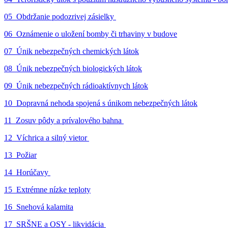
05_Obdržanie podozrivej zásielky
06_Oznámenie o uložení bomby či trhaviny v budove
07_Únik nebezpečných chemických látok
08_Únik nebezpečných biologických látok
09_Únik nebezpečných rádioaktívnych látok
10_Dopravná nehoda spojená s únikom nebezpečných látok
11_Zosuv pôdy a prívalového bahna
12_Víchrica a silný vietor
13_Požiar
14_Horúčavy
15_Extrémne nízke teploty
16_Snehová kalamita
17_SRŠNE a OSY - likvidácia