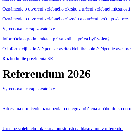
Oznámenie o utvorení volebného okrsku a určení volebnej miestnosti
Oznámenie o utvorení volebného obvodu a o určení počtu poslancov
Vymenovanie zapisovateľky
Informácia o podmienkach práva voliť a práva byť volený
O Informaciji palo čačipen sar avritekidel, the palo čačipen te avel av
Rozhodnutie prezidenta SR
Referendum 2026
Vymenovanie zapisovateľky
Adresa na doručenie oznámenia o delegovaní člena a náhradníka do o
Určenie volebného okrsku a miestnosti na hlasovanie v referende