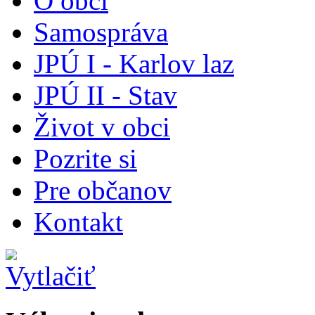
O obci
Samospráva
JPÚ I - Karlov laz
JPÚ II - Stav
Život v obci
Pozrite si
Pre občanov
Kontakt