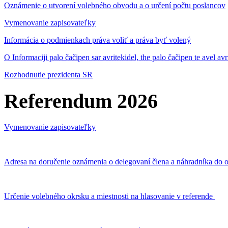
Oznámenie o utvorení volebného obvodu a o určení počtu poslancov
Vymenovanie zapisovateľky
Informácia o podmienkach práva voliť a práva byť volený
O Informaciji palo čačipen sar avritekidel, the palo čačipen te avel av
Rozhodnutie prezidenta SR
Referendum 2026
Vymenovanie zapisovateľky
Adresa na doručenie oznámenia o delegovaní člena a náhradníka do o
Určenie volebného okrsku a miestnosti na hlasovanie v referende