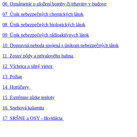
06_Oznámenie o uložení bomby či trhaviny v budove
07_Únik nebezpečných chemických látok
08_Únik nebezpečných biologických látok
09_Únik nebezpečných rádioaktívnych látok
10_Dopravná nehoda spojená s únikom nebezpečných látok
11_Zosuv pôdy a prívalového bahna
12_Víchrica a silný vietor
13_Požiar
14_Horúčavy
15_Extrémne nízke teploty
16_Snehová kalamita
17_SRŠNE a OSY - likvidácia