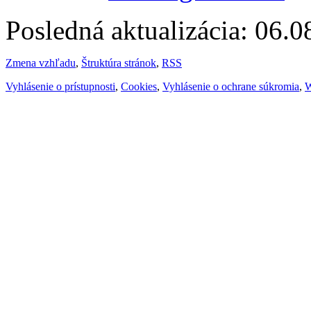
Posledná aktualizácia: 06.
Zmena vzhľadu
,
Štruktúra stránok
,
RSS
Vyhlásenie o prístupnosti
,
Cookies
,
Vyhlásenie o ochrane súkromia
,
W