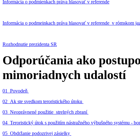
Informácia o podmienkach práva hlasovať v referende
Informácia o podmeinkach práva hlasovať v referende v rómskom ja
Rozhodnutie prezidenta SR
Odporúčania ako postupo
mimoriadnych udalostí
01_Povodeň
02_Ak ste svedkom teroristického útoku
03_Neoprávnené použitie strelných zbraní
04_Teroristický útok s použitím nástražného výbušného systému - 
05_Obdržanie podozrivej zásielky