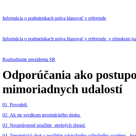
Informácia o podmienkach práva hlasovať v referende
Informácia o podmeinkach práva hlasovať v referende v rómskom ja
Rozhodnutie prezidenta SR
Odporúčania ako postupo
mimoriadnych udalostí
01_Povodeň
02_Ak ste svedkom teroristického útoku
03_Neoprávnené použitie strelných zbraní
04_Teroristický útok s použitím nástražného výbušného systému - 