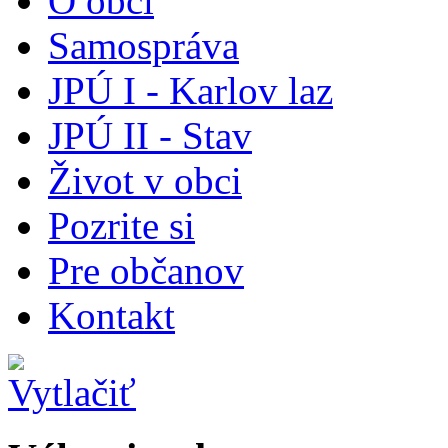
O obci
Samospráva
JPÚ I - Karlov laz
JPÚ II - Stav
Život v obci
Pozrite si
Pre občanov
Kontakt