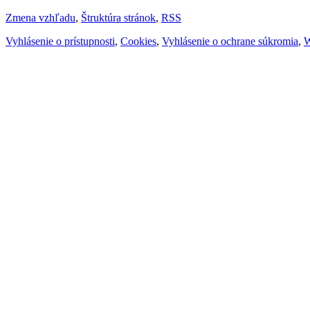
Zmena vzhľadu
,
Štruktúra stránok
,
RSS
Vyhlásenie o prístupnosti
,
Cookies
,
Vyhlásenie o ochrane súkromia
,
W