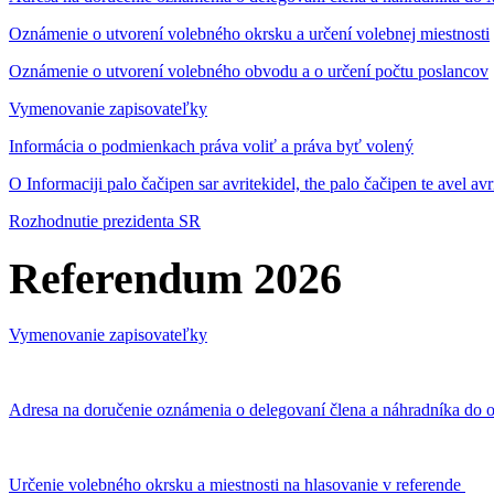
Oznámenie o utvorení volebného okrsku a určení volebnej miestnosti
Oznámenie o utvorení volebného obvodu a o určení počtu poslancov
Vymenovanie zapisovateľky
Informácia o podmienkach práva voliť a práva byť volený
O Informaciji palo čačipen sar avritekidel, the palo čačipen te avel av
Rozhodnutie prezidenta SR
Referendum 2026
Vymenovanie zapisovateľky
Adresa na doručenie oznámenia o delegovaní člena a náhradníka do o
Určenie volebného okrsku a miestnosti na hlasovanie v referende