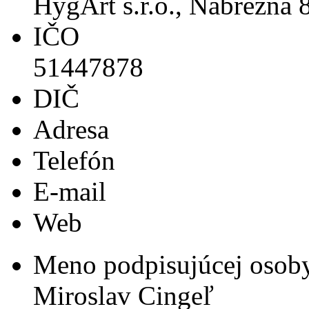
HygArt s.r.o., Nábrežná 
IČO
51447878
DIČ
Adresa
Telefón
E-mail
Web
Meno podpisujúcej osob
Miroslav Cingeľ