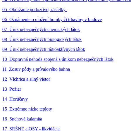
05_Obdržanie podozrivej zásielky
06_Oznámenie o uložení bomby či trhaviny v budove
07_Únik nebezpečných chemických látok
08_Únik nebezpečných biologických látok
09_Únik nebezpečných rádioaktívnych látok
10_Dopravná nehoda spojená s únikom nebezpečných látok
11_Zosuv pôdy a prívalového bahna
12_Víchrica a silný vietor
13_Požiar
14_Horúčavy
15_Extrémne nízke teploty
16_Snehová kalamita
17_SRŠNE a OSY - likvidácia