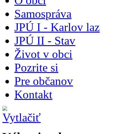
O obci
Samospráva
JPÚ I - Karlov laz
JPÚ II - Stav
Život v obci
Pozrite si
Pre občanov
Kontakt