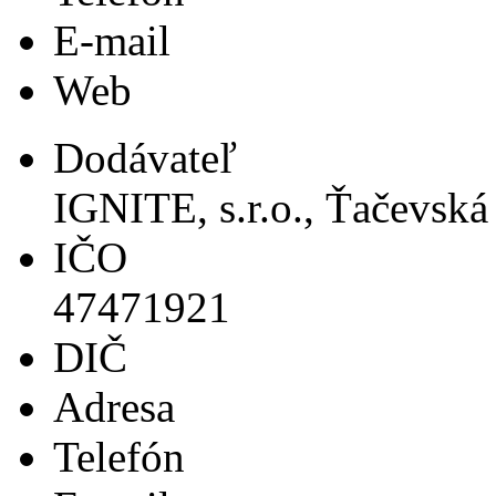
E-mail
Web
Dodávateľ
IGNITE, s.r.o., Ťačevská
IČO
47471921
DIČ
Adresa
Telefón