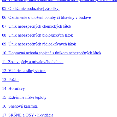
05_Obdržanie podozrivej zásielky
06_Oznámenie o uložení bomby či trhaviny v budove
07_Únik nebezpečných chemických látok
08_Únik nebezpečných biologických látok
09_Únik nebezpečných rádioaktívnych látok
10_Dopravná nehoda spojená s únikom nebezpečných látok
11_Zosuv pôdy a prívalového bahna
12_Víchrica a silný vietor
13_Požiar
14_Horúčavy
15_Extrémne nízke teploty
16_Snehová kalamita
17_SRŠNE a OSY - likvidácia