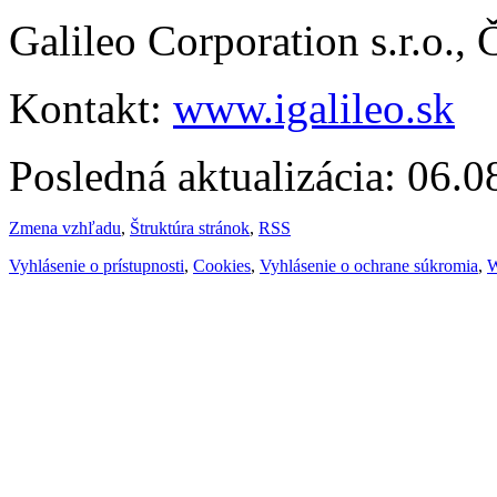
Galileo Corporation s.r.o.,
Kontakt:
www.igalileo.sk
Posledná aktualizácia: 06.
Zmena vzhľadu
,
Štruktúra stránok
,
RSS
Vyhlásenie o prístupnosti
,
Cookies
,
Vyhlásenie o ochrane súkromia
,
W