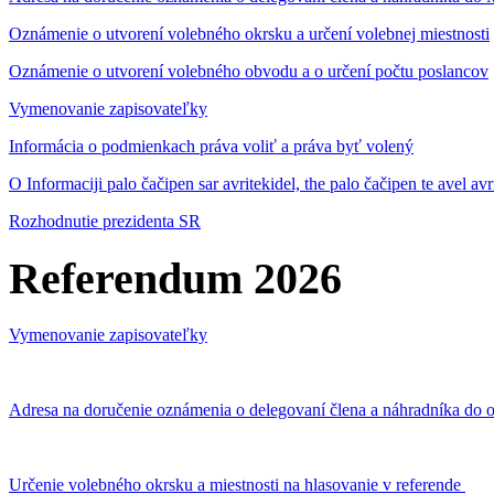
Oznámenie o utvorení volebného okrsku a určení volebnej miestnosti
Oznámenie o utvorení volebného obvodu a o určení počtu poslancov
Vymenovanie zapisovateľky
Informácia o podmienkach práva voliť a práva byť volený
O Informaciji palo čačipen sar avritekidel, the palo čačipen te avel av
Rozhodnutie prezidenta SR
Referendum 2026
Vymenovanie zapisovateľky
Adresa na doručenie oznámenia o delegovaní člena a náhradníka do o
Určenie volebného okrsku a miestnosti na hlasovanie v referende