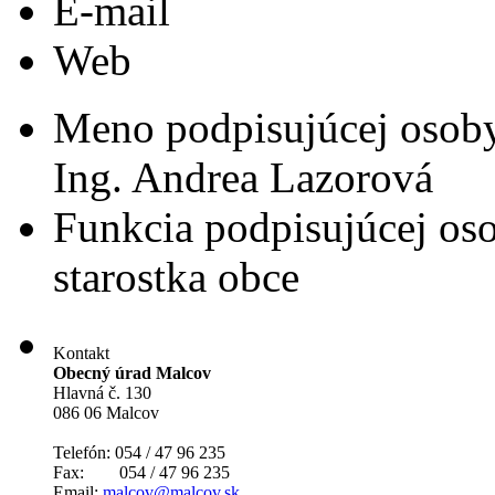
E-mail
Web
Meno podpisujúcej osob
Ing. Andrea Lazorová
Funkcia podpisujúcej os
starostka obce
Kontakt
Obecný úrad Malcov
Hlavná č. 130
086 06 Malcov
Telefón: 054 / 47 96 235
Fax: 054 / 47 96 235
Email:
malcov@malcov.sk