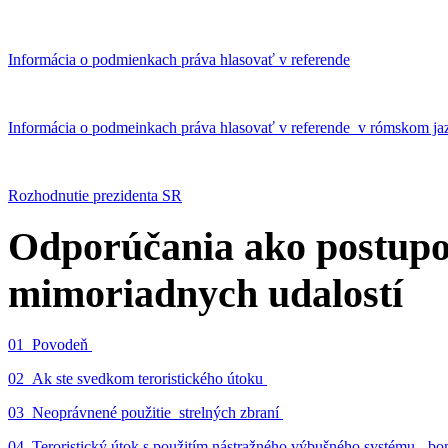
Informácia o podmienkach práva hlasovať v referende
Informácia o podmeinkach práva hlasovať v referende v rómskom ja
Rozhodnutie prezidenta SR
Odporúčania ako postupo
mimoriadnych udalostí
01_Povodeň
02_Ak ste svedkom teroristického útoku
03_Neoprávnené použitie strelných zbraní
04_Teroristický útok s použitím nástražného výbušného systému - 