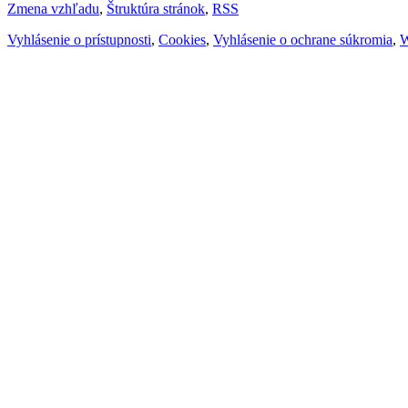
Zmena vzhľadu
,
Štruktúra stránok
,
RSS
Vyhlásenie o prístupnosti
,
Cookies
,
Vyhlásenie o ochrane súkromia
,
W