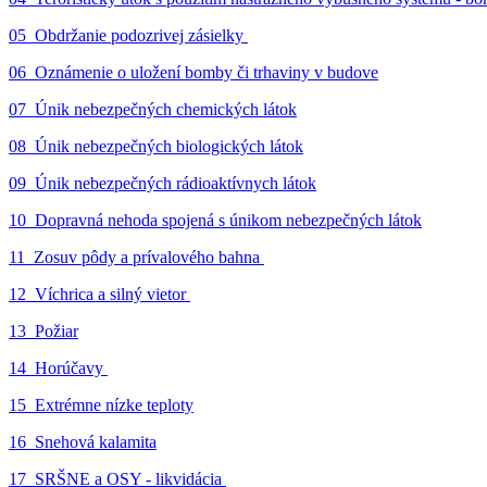
05_Obdržanie podozrivej zásielky
06_Oznámenie o uložení bomby či trhaviny v budove
07_Únik nebezpečných chemických látok
08_Únik nebezpečných biologických látok
09_Únik nebezpečných rádioaktívnych látok
10_Dopravná nehoda spojená s únikom nebezpečných látok
11_Zosuv pôdy a prívalového bahna
12_Víchrica a silný vietor
13_Požiar
14_Horúčavy
15_Extrémne nízke teploty
16_Snehová kalamita
17_SRŠNE a OSY - likvidácia