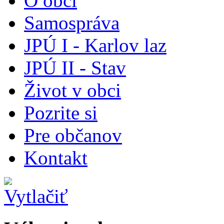
O obci
Samospráva
JPÚ I - Karlov laz
JPÚ II - Stav
Život v obci
Pozrite si
Pre občanov
Kontakt