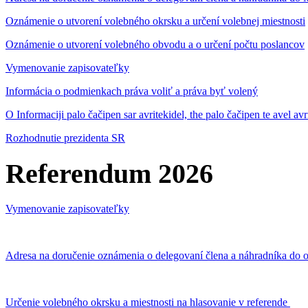
Oznámenie o utvorení volebného okrsku a určení volebnej miestnosti
Oznámenie o utvorení volebného obvodu a o určení počtu poslancov
Vymenovanie zapisovateľky
Informácia o podmienkach práva voliť a práva byť volený
O Informaciji palo čačipen sar avritekidel, the palo čačipen te avel av
Rozhodnutie prezidenta SR
Referendum 2026
Vymenovanie zapisovateľky
Adresa na doručenie oznámenia o delegovaní člena a náhradníka do o
Určenie volebného okrsku a miestnosti na hlasovanie v referende