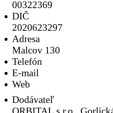
00322369
DIČ
2020623297
Adresa
Malcov 130
Telefón
E-mail
Web
Dodávateľ
ORBITAL s.r.o., Gorlick