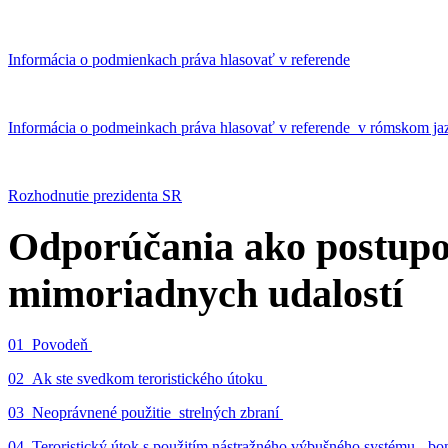
Informácia o podmienkach práva hlasovať v referende
Informácia o podmeinkach práva hlasovať v referende v rómskom ja
Rozhodnutie prezidenta SR
Odporúčania ako postupo
mimoriadnych udalostí
01_Povodeň
02_Ak ste svedkom teroristického útoku
03_Neoprávnené použitie strelných zbraní
04_Teroristický útok s použitím nástražného výbušného systému - 