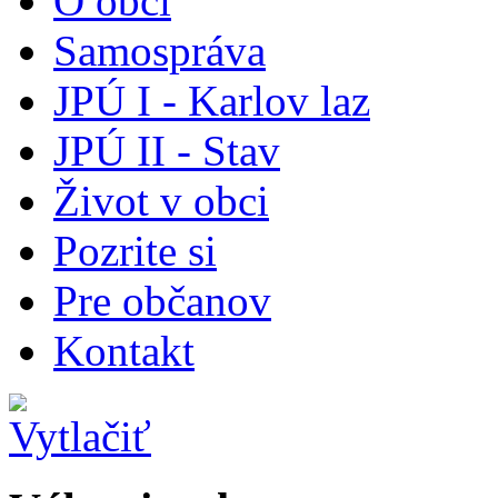
O obci
Samospráva
JPÚ I - Karlov laz
JPÚ II - Stav
Život v obci
Pozrite si
Pre občanov
Kontakt