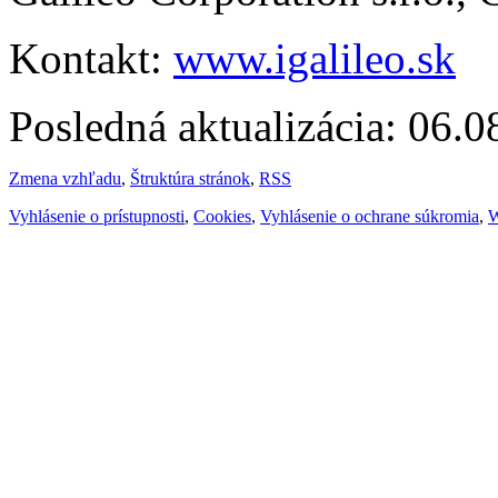
Kontakt:
www.igalileo.sk
Posledná aktualizácia: 06.
Zmena vzhľadu
,
Štruktúra stránok
,
RSS
Vyhlásenie o prístupnosti
,
Cookies
,
Vyhlásenie o ochrane súkromia
,
W