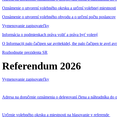
Oznámenie o utvorení volebného okrsku a určení volebnej miestnosti
Oznámenie o utvorení volebného obvodu a o určení počtu poslancov
Vymenovanie zapisovateľky
Informácia o podmienkach práva voliť a práva byť volený
O Informaciji palo čačipen sar avritekidel, the palo čačipen te avel av
Rozhodnutie prezidenta SR
Referendum 2026
Vymenovanie zapisovateľky
Adresa na doručenie oznámenia o delegovaní člena a náhradníka do o
Určenie volebného okrsku a miestnosti na hlasovanie v referende