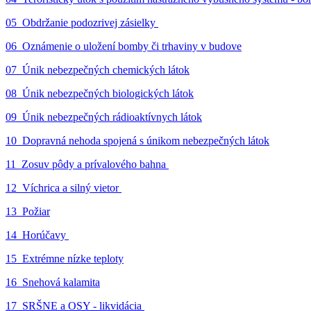
05_Obdržanie podozrivej zásielky
06_Oznámenie o uložení bomby či trhaviny v budove
07_Únik nebezpečných chemických látok
08_Únik nebezpečných biologických látok
09_Únik nebezpečných rádioaktívnych látok
10_Dopravná nehoda spojená s únikom nebezpečných látok
11_Zosuv pôdy a prívalového bahna
12_Víchrica a silný vietor
13_Požiar
14_Horúčavy
15_Extrémne nízke teploty
16_Snehová kalamita
17_SRŠNE a OSY - likvidácia