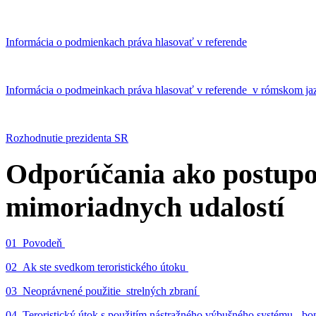
Informácia o podmienkach práva hlasovať v referende
Informácia o podmeinkach práva hlasovať v referende v rómskom ja
Rozhodnutie prezidenta SR
Odporúčania ako postupo
mimoriadnych udalostí
01_Povodeň
02_Ak ste svedkom teroristického útoku
03_Neoprávnené použitie strelných zbraní
04_Teroristický útok s použitím nástražného výbušného systému - 