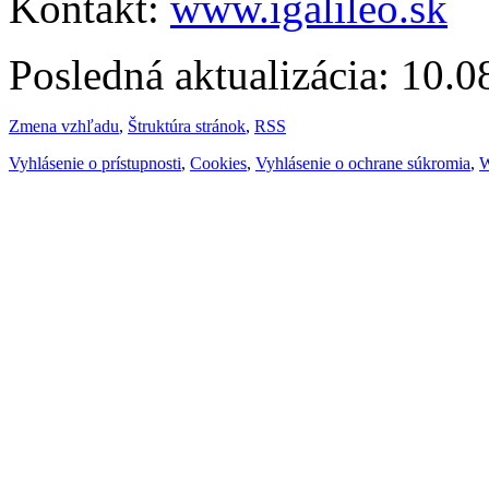
Kontakt:
www.igalileo.sk
Posledná aktualizácia: 10.
Zmena vzhľadu
,
Štruktúra stránok
,
RSS
Vyhlásenie o prístupnosti
,
Cookies
,
Vyhlásenie o ochrane súkromia
,
W