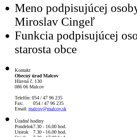
Meno podpisujúcej osob
Miroslav Cingeľ
Funkcia podpisujúcej os
starosta obce
Kontakt
Obecný úrad Malcov
Hlavná č. 130
086 06 Malcov
Telefón: 054 / 47 96 235
Fax: 054 / 47 96 235
Email:
malcov@malcov.sk
Úradné hodiny
Pondelok
7.30 - 16.00 hod.
Utorok
7.30 - 16.00 hod.