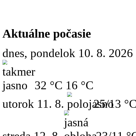
Aktuálne počasie
dnes, pondelok 10. 8. 2026
32 °C
16 °C
utorok
11. 8.
25/13 °
streda
12. 8.
23/11 °