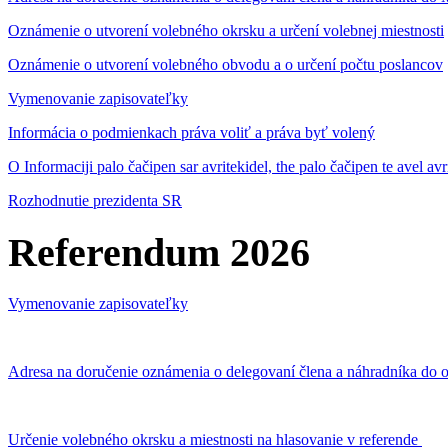
Oznámenie o utvorení volebného okrsku a určení volebnej miestnosti
Oznámenie o utvorení volebného obvodu a o určení počtu poslancov
Vymenovanie zapisovateľky
Informácia o podmienkach práva voliť a práva byť volený
O Informaciji palo čačipen sar avritekidel, the palo čačipen te avel av
Rozhodnutie prezidenta SR
Referendum 2026
Vymenovanie zapisovateľky
Adresa na doručenie oznámenia o delegovaní člena a náhradníka do o
Určenie volebného okrsku a miestnosti na hlasovanie v referende