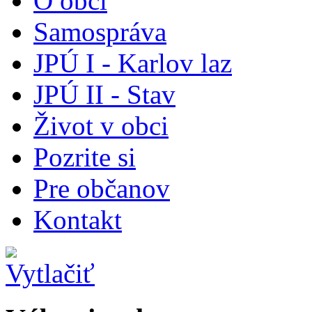
O obci
Samospráva
JPÚ I - Karlov laz
JPÚ II - Stav
Život v obci
Pozrite si
Pre občanov
Kontakt