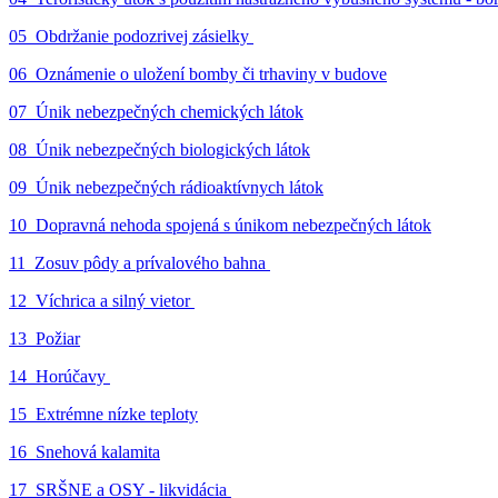
05_Obdržanie podozrivej zásielky
06_Oznámenie o uložení bomby či trhaviny v budove
07_Únik nebezpečných chemických látok
08_Únik nebezpečných biologických látok
09_Únik nebezpečných rádioaktívnych látok
10_Dopravná nehoda spojená s únikom nebezpečných látok
11_Zosuv pôdy a prívalového bahna
12_Víchrica a silný vietor
13_Požiar
14_Horúčavy
15_Extrémne nízke teploty
16_Snehová kalamita
17_SRŠNE a OSY - likvidácia