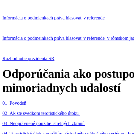
Informácia o podmienkach práva hlasovať v referende
Informácia o podmeinkach práva hlasovať v referende v rómskom ja
Rozhodnutie prezidenta SR
Odporúčania ako postupo
mimoriadnych udalostí
01_Povodeň
02_Ak ste svedkom teroristického útoku
03_Neoprávnené použitie strelných zbraní
04_Teroristický útok s použitím nástražného výbušného systému - 