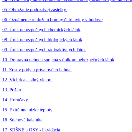
05_Obdržanie podozrivej zásielky
06_Oznámenie o uložení bomby či trhaviny v budove
07_Únik nebezpečných chemických látok
08_Únik nebezpečných biologických látok
09_Únik nebezpečných rádioaktívnych látok
10_Dopravná nehoda spojená s únikom nebezpečných látok
11_Zosuv pôdy a prívalového bahna
12_Víchrica a silný vietor
13_Požiar
14_Horúčavy
15_Extrémne nízke teploty
16_Snehová kalamita
17_SRŠNE a OSY - likvidácia