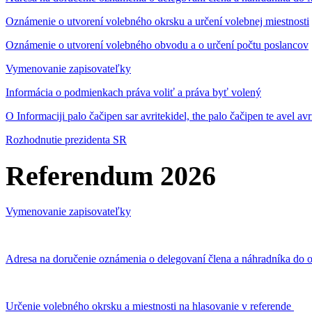
Oznámenie o utvorení volebného okrsku a určení volebnej miestnosti
Oznámenie o utvorení volebného obvodu a o určení počtu poslancov
Vymenovanie zapisovateľky
Informácia o podmienkach práva voliť a práva byť volený
O Informaciji palo čačipen sar avritekidel, the palo čačipen te avel av
Rozhodnutie prezidenta SR
Referendum 2026
Vymenovanie zapisovateľky
Adresa na doručenie oznámenia o delegovaní člena a náhradníka do o
Určenie volebného okrsku a miestnosti na hlasovanie v referende