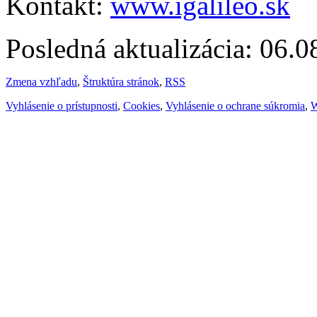
Kontakt:
www.igalileo.sk
Posledná aktualizácia: 06.
Zmena vzhľadu
,
Štruktúra stránok
,
RSS
Vyhlásenie o prístupnosti
,
Cookies
,
Vyhlásenie o ochrane súkromia
,
W