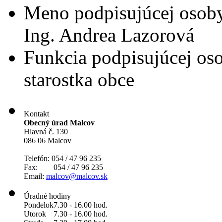
Meno podpisujúcej osob
Ing. Andrea Lazorová
Funkcia podpisujúcej os
starostka obce
Kontakt
Obecný úrad Malcov
Hlavná č. 130
086 06 Malcov
Telefón: 054 / 47 96 235
Fax: 054 / 47 96 235
Email:
malcov@malcov.sk
Úradné hodiny
Pondelok
7.30 - 16.00 hod.
Utorok
7.30 - 16.00 hod.