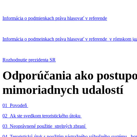
Informácia o podmienkach práva hlasovať v referende
Informácia o podmeinkach práva hlasovať v referende v rómskom ja
Rozhodnutie prezidenta SR
Odporúčania ako postupo
mimoriadnych udalostí
01_Povodeň
02_Ak ste svedkom teroristického útoku
03_Neoprávnené použitie strelných zbraní
04_Teroristický útok s použitím nástražného výbušného systému - 