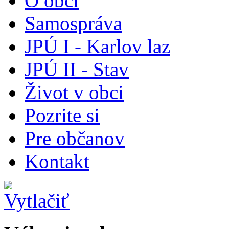
O obci
Samospráva
JPÚ I - Karlov laz
JPÚ II - Stav
Život v obci
Pozrite si
Pre občanov
Kontakt