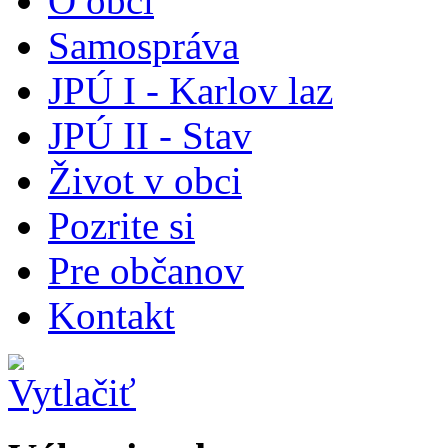
O obci
Samospráva
JPÚ I - Karlov laz
JPÚ II - Stav
Život v obci
Pozrite si
Pre občanov
Kontakt