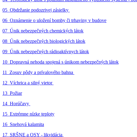
05_Obdržanie podozrivej zásielky
06_Oznámenie o uložení bomby či trhaviny v budove
07_Únik nebezpečných chemických látok
08_Únik nebezpečných biologických látok
09_Únik nebezpečných rádioaktívnych látok
10_Dopravná nehoda spojená s únikom nebezpečných látok
11_Zosuv pôdy a prívalového bahna
12_Víchrica a silný vietor
13_Požiar
14_Horúčavy
15_Extrémne nízke teploty
16_Snehová kalamita
17_SRŠNE a OSY - likvidácia