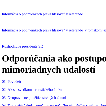
Informácia o podmienkach práva hlasovať v referende
Informácia o podmeinkach práva hlasovať v referende v rómskom ja
Rozhodnutie prezidenta SR
Odporúčania ako postupo
mimoriadnych udalostí
01_Povodeň
02_Ak ste svedkom teroristického útoku
03_Neoprávnené použitie strelných zbraní
04_Teroristický útok s použitím nástražného výbušného systému - 