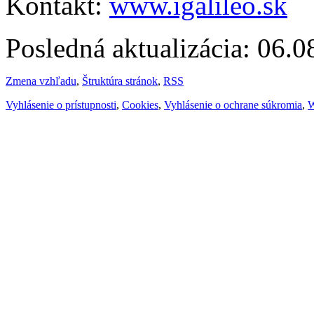
Kontakt:
www.igalileo.sk
Posledná aktualizácia: 06.
Zmena vzhľadu
,
Štruktúra stránok
,
RSS
Vyhlásenie o prístupnosti
,
Cookies
,
Vyhlásenie o ochrane súkromia
,
W