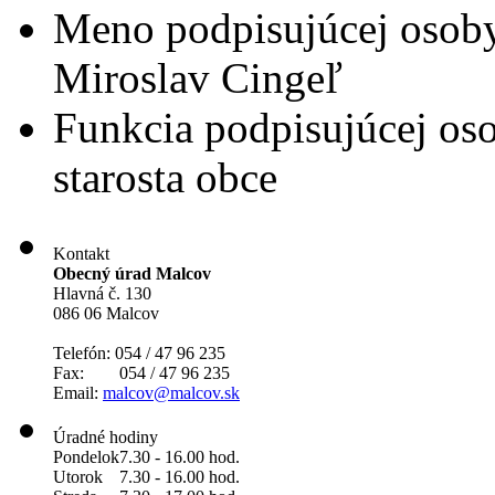
Meno podpisujúcej osob
Miroslav Cingeľ
Funkcia podpisujúcej os
starosta obce
Kontakt
Obecný úrad Malcov
Hlavná č. 130
086 06 Malcov
Telefón: 054 / 47 96 235
Fax: 054 / 47 96 235
Email:
malcov@malcov.sk
Úradné hodiny
Pondelok
7.30 - 16.00 hod.
Utorok
7.30 - 16.00 hod.