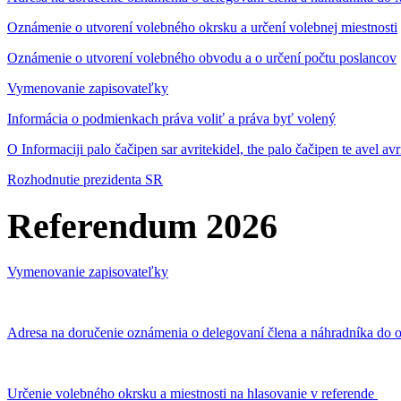
Oznámenie o utvorení volebného okrsku a určení volebnej miestnosti
Oznámenie o utvorení volebného obvodu a o určení počtu poslancov
Vymenovanie zapisovateľky
Informácia o podmienkach práva voliť a práva byť volený
O Informaciji palo čačipen sar avritekidel, the palo čačipen te avel av
Rozhodnutie prezidenta SR
Referendum 2026
Vymenovanie zapisovateľky
Adresa na doručenie oznámenia o delegovaní člena a náhradníka do o
Určenie volebného okrsku a miestnosti na hlasovanie v referende