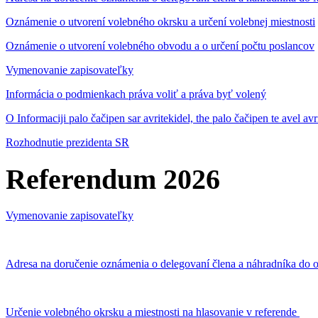
Oznámenie o utvorení volebného okrsku a určení volebnej miestnosti
Oznámenie o utvorení volebného obvodu a o určení počtu poslancov
Vymenovanie zapisovateľky
Informácia o podmienkach práva voliť a práva byť volený
O Informaciji palo čačipen sar avritekidel, the palo čačipen te avel av
Rozhodnutie prezidenta SR
Referendum 2026
Vymenovanie zapisovateľky
Adresa na doručenie oznámenia o delegovaní člena a náhradníka do o
Určenie volebného okrsku a miestnosti na hlasovanie v referende