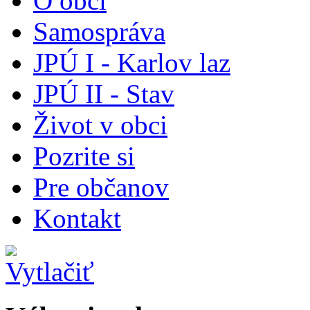
O obci
Samospráva
JPÚ I - Karlov laz
JPÚ II - Stav
Život v obci
Pozrite si
Pre občanov
Kontakt