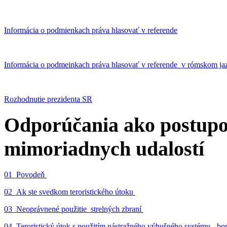
Informácia o podmienkach práva hlasovať v referende
Informácia o podmeinkach práva hlasovať v referende v rómskom ja
Rozhodnutie prezidenta SR
Odporúčania ako postupo
mimoriadnych udalostí
01_Povodeň
02_Ak ste svedkom teroristického útoku
03_Neoprávnené použitie strelných zbraní
04_Teroristický útok s použitím nástražného výbušného systému - 