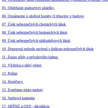
05_Obdržanie podozrivej zásielky
06_Oznámenie o uložení bomby či trhaviny v budove
07_Únik nebezpečných chemických látok
08_Únik nebezpečných biologických látok
09_Únik nebezpečných rádioaktívnych látok
10_Dopravná nehoda spojená s únikom nebezpečných látok
11_Zosuv pôdy a prívalového bahna
12_Víchrica a silný vietor
13_Požiar
14_Horúčavy
15_Extrémne nízke teploty
16_Snehová kalamita
17_SRŠNE a OSY - likvidácia