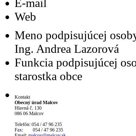
E-mail
Web
Meno podpisujúcej osob
Ing. Andrea Lazorová
Funkcia podpisujúcej os
starostka obce
Kontakt
Obecný úrad Malcov
Hlavná č. 130
086 06 Malcov
Telefón: 054 / 47 96 235
Fax: 054 / 47 96 235
Email:
malcov@malcov.sk