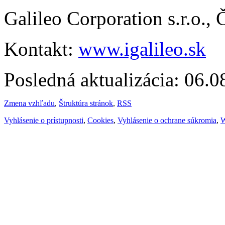
Galileo Corporation s.r.o.,
Kontakt:
www.igalileo.sk
Posledná aktualizácia: 06.
Zmena vzhľadu
,
Štruktúra stránok
,
RSS
Vyhlásenie o prístupnosti
,
Cookies
,
Vyhlásenie o ochrane súkromia
,
W